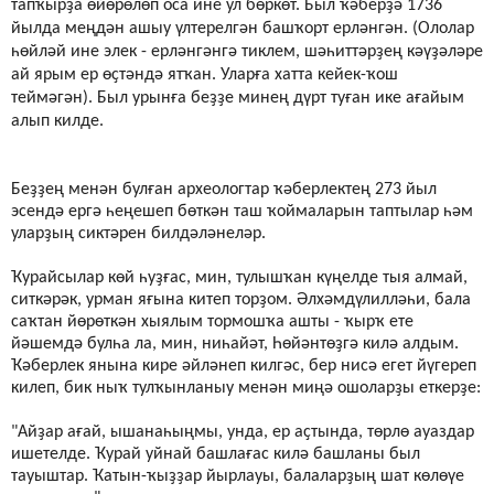
тапҡырҙа өйөрөлөп оса ине ул бөркөт. Был ҡәберҙә 1736
йылда меңдән ашыу үлтерелгән башҡорт ерләнгән. (Ололар
һөйләй ине элек - ерләнгәнгә тиклем, шәһиттәрҙең кәүҙәләре
ай ярым ер өҫтәндә ятҡан. Уларға хатта кейек-ҡош
теймәгән). Был урынға беҙҙе минең дүрт туған ике ағайым
алып килде.
Беҙҙең менән булған археологтар ҡәберлектең 273 йыл
эсендә ергә һеңешеп бөткән таш ҡоймаларын таптылар һәм
уларҙың сиктәрен билдәләнеләр.
Ҡурайсылар көй һуҙғас, мин, тулышҡан күңелде тыя алмай,
ситкәрәк, урман яғына китеп торҙом. Әлхәмдүлилләһи, бала
саҡтан йөрөткән хыялым тормошҡа ашты - ҡырҡ ете
йәшемдә булһа ла, мин, ниһайәт, Һөйәнтөҙгә килә алдым.
Ҡәберлек янына кире әйләнеп килгәс, бер нисә егет йүгереп
килеп, бик ныҡ тулҡынланыу менән миңә ошоларҙы еткерҙе:
"Айҙар ағай, ышанаһыңмы, унда, ер аҫтында, төрлө ауаздар
ишетелде. Ҡурай уйнай башлағас килә башланы был
тауыштар. Ҡатын-ҡыҙҙар йырлауы, балаларҙың шат көлөүе