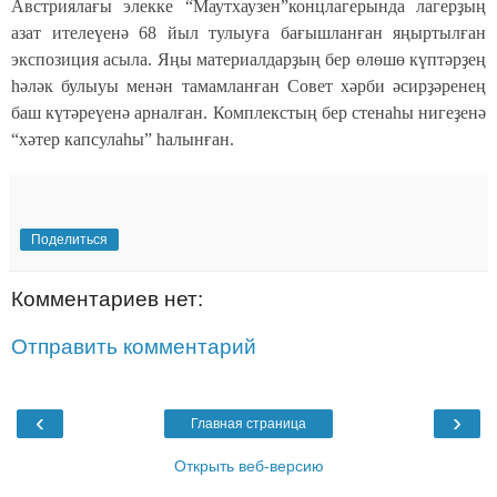
Австриялағы элекке “Маутхаузен”концлагерында лагерҙың
азат ителеүенә 68 йыл тулыуға бағышланған яңыртылған
экспозиция асыла. Яңы материалдарҙың бер өлөшө күптәрҙең
һәләк булыуы менән тамамланған Совет хәрби әсирҙәренең
баш күтәреүенә арналған. Комплекстың бер стенаһы нигеҙенә
“
хәтер капсулаһы
”
һалынған.
Поделиться
Комментариев нет:
Отправить комментарий
‹
›
Главная страница
Открыть веб-версию