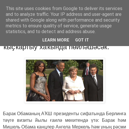
This site uses cookies from Google to deliver its services
Хәбәрҙәр
and to analyze traffic. Your IP address and user-agent are
shared with Google along with performance and security
metrics to ensure quality of service, generate usage
statistics, and to detect and address abuse.
четверг, 20 июня 2013 г.
Обама Рәсәй менән ядро ҡоралдарын
LEARN MORE
GOT IT
ҡыҫҡартыу хаҡында һөйләшәсәк.
Барак Обаманың АҠШ президенты сифатында Берлинға
тәүге визиты йылы ғаилә мөхитендә үтә: Барак һәм
Мишель Обама канцлер Ангела Меркель һәм уның рәсми