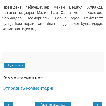
Президент һөйләшеүҙәр менән мәшғүл булғанда,
ҡатыны ҡыҙҙары Малия һәм Саша менән Холокост
ҡорбандары Мемориалын барып күрҙе, Рейхстагта
булды һәм Берлин стенаһы янында һәләк булғандарҙы
хөрмәтләп иҫкә алды.
Поделиться
Комментариев нет:
Отправить комментарий
‹
›
Главная страница