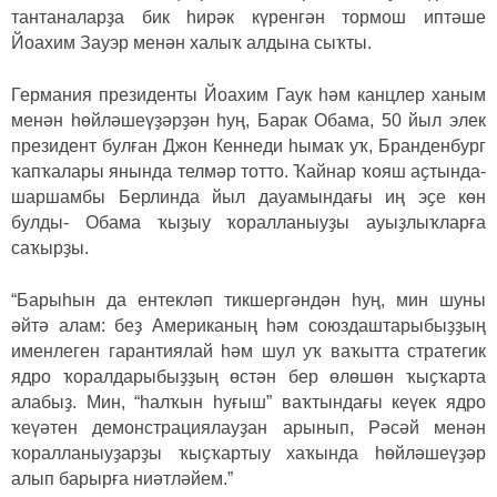
тантаналарҙа бик һирәк күренгән тормош иптәше
Йоахим Зауэр менән халыҡ алдына сыҡты.
Германия президенты Йоахим Гаук һәм канцлер ханым
менән һөйләшеүҙәрҙән һуң, Барак Обама, 50 йыл элек
президент булған Джон Кеннеди һымаҡ уҡ, Бранденбург
ҡапҡалары янында телмәр тотто. Ҡайнар ҡояш аҫтында-
шаршамбы Берлинда йыл дауамындағы иң эҫе көн
булды- Обама ҡыҙыу ҡоралланыуҙы ауыҙлыҡларға
саҡырҙы.
“Барыһын да ентекләп тикшергәндән һуң, мин шуны
әйтә алам: беҙ Американың һәм союздаштарыбыҙҙың
именлеген гарантиялай һәм шул уҡ ваҡытта стратегик
ядро ҡоралдарыбыҙҙың өстән бер өлөшөн ҡыҫҡарта
алабыҙ. Мин, “һалҡын һуғыш” ваҡтындағы кеүек ядро
ҡеүәтен демонстрациялауҙан арынып, Рәсәй менән
ҡоралланыуҙарҙы ҡыҫҡартыу хаҡында һөйләшеүҙәр
алып барырға ниәтләйем.”