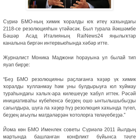
Сүриә БМО-ның химик ҡоралды юҡ итеү хаҡындағы
2118-се резолюцияһын үтәйәсәк. Был турала йәкшәмбе
Бәшәр Асад Италияның RaiNews24 яңылыҡтар
каналына биргән интервьюһында хәбәр итте.
Журналист Моника Маджони һорауына ул былай тип
яуап бирҙе:
“Беҙ БМО резолюцияны раҫлағанға ҡәҙәр үк химик
ҡоралды ҡулланмау һәм уны булдырыуға юл ҡуймау
тураһындағы халыҡ-ара килешеүҙе ҡабул иттек. Рәсәй
инициативаһы күбеһенсә беҙҙең ошо ынтылышыбыҙҙы
сағылдыра, шуға ла хәҙер һүҙ резолюция хаҡында түгел,
беҙҙең ағыулы матдәләрҙән ҡотолорға теләүебеҙҙә.”
Йома көн БМО Именлек советы Сүриәлә 2011 йылдың
мартында башланған конфликт буйынса тәүге