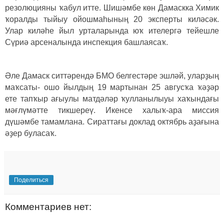
резолюцияны ҡабул итте. Шишәмбе көн Дамаскка Химик
ҡоралды тыйыу ойошмаһының 20 эксперты киләсәк.
Улар киләһе йыл урталарында юҡ ителергә тейешле
Сүриә арсеналында инспекция башлаясаҡ.
Әле Дамаск ситтәрендә БМО белгестәре эшләй, уларҙың
маҡсаты- ошо йылдың 19 мартынан 25 авгусҡа ҡәҙәр
ете тапҡыр ағыулы матдәләр ҡулланылыуы хаҡындағы
мәғлүмәтте тикшереү. Икенсе халыҡ-ара миссия
дүшәмбе тамамлана. Сираттағы доклад октябрь аҙағына
әҙер буласаҡ.
Поделиться
Комментариев нет: