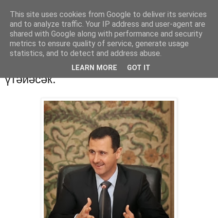
This site uses cookies from Google to deliver its services
Хәбәрҙәр
and to analyze traffic. Your IP address and user-agent are
shared with Google along with performance and security
metrics to ensure quality of service, generate usage
statistics, and to detect and address abuse.
понедельник, 30 сентября 2013 г.
Асад: Сүриә БМО резолюцияһын
LEARN MORE
GOT IT
үтәйәсәк.