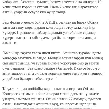
хәбәр итә. Асыҡланыуынса, һөжүм итеүсене лә индереп,10
кеше атыш ҡорбаны булған. Йәнә 7 кеше тән йәрәхәттәре
алған, уларҙың өсәүһе бик ауыр хәлдә.
Был фажиғә менән бәйле АҠШ президенты Барак Обама
тағы ла атыу ҡоралдарын контролдә тотоу хаҡында һүҙ
күтәрҙе. Президент һайлау алдынан уҡ тейешле саралар
күрергә вәғәҙә иткәйне, әммә ул быны тормошҡа ашыра
алманы:
“
Был инде ғәҙәти хәлгә инеп китте. Атыштар тураһындағы
хәбәрҙәр ғәҙәтигә әйләнде. Бындай ваҡиғаларҙан һуң минең
сығыштарым да, ул турала әңгәмә ҡороуҙарыбыҙ ҙа ғәҙәти
була башланы. Беҙ хәҙер быларға битараф. Икенсе берәүгә
зыян эшләргә теләгән әҙәм ҡоралды еңел генә ҡулға төшөрә-
ундай хәл булырға тейеш түгел.”
Ҡеүәтле ҡорал лоббийы ҡаршылығына осраған Обама
Конгресс ярҙамынан башҡа ҡорал хаҡындағы ҡануниәтте
үҙгәртә алмауын таныны. Өс йыл элек, 27 әҙәмдең ғүмерен
өҙгән Ньютаундағы атыштан һуң, конгрессмендар уның