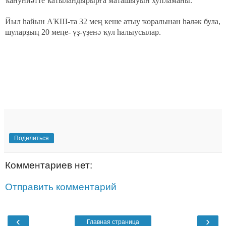
ҡануниәтте ҡатыландырырға маташыуын хупламаны.
Йыл һайын АҠШ-та 32 мең кеше атыу ҡоралынан һәләк була,
шуларҙың 20 меңе- үҙ-үҙенә ҡул һалыусылар.
Поделиться
Комментариев нет:
Отправить комментарий
‹
›
Главная страница