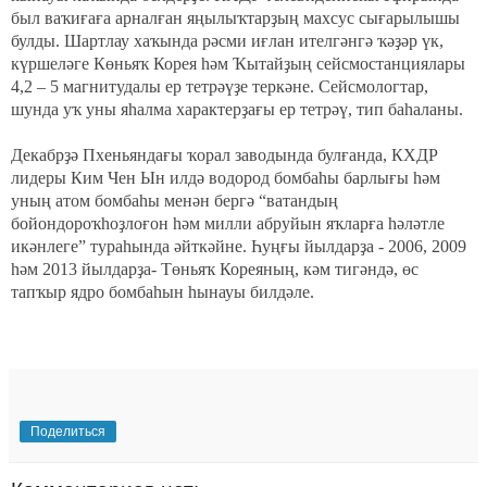
был ваҡиғаға арналған яңылыҡтарҙың махсус сығарылышы
булды. Шартлау хаҡында рәсми иғлан ителгәнгә ҡәҙәр үк,
күршеләге Көньяҡ Корея һәм Ҡытайҙың сейсмостанциялары
4,2 – 5 магнитудалы ер тетрәүҙе теркәне. Сейсмологтар,
шунда уҡ уны яһалма характерҙағы ер тетрәү, тип баһаланы.
Декабрҙә Пхеньяндағы ҡорал заводында булғанда, КХДР
лидеры Ким Чен Ын илдә водород бомбаһы барлығы һәм
уның атом бомбаһы менән бергә “ватандың
бойондороҡһоҙлоғон һәм милли абруйын яҡларға һәләтле
икәнлеге” тураһында әйткәйне. Һуңғы йылдарҙа - 2006, 2009
һәм 2013 йылдарҙа- Төньяҡ Кореяның, кәм тигәндә, өс
тапҡыр ядро бомбаһын һынауы билдәле.
Поделиться