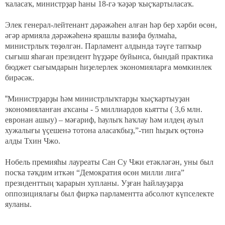
ҡаласаҡ, министрҙар һаны 18-гә ҡәҙәр ҡыҫҡартыласаҡ.
Элек генерал-лейтенант дәрәжәһен алған һәр бер хәрби өсөн,
әгәр армияла дәрәжәһенә ярашлы вазифа булмаһа,
министрлыҡ төҙөлгән. Парламент алдында тәүге тапҡыр
сығыш яһаған президент һүҙҙәре буйынса, бындай практика
бюджет сығымдарын һиҙелерлек экономияларға мөмкинлек
бирәсәк.
“
Министрҙарҙы һәм министрлыҡтарҙы ҡыҫҡартыуҙан
экономияланған аҡсаны - 5 миллиардов кьятты ( 3,6 млн.
евронан ашыу) – мәғариф, һаулыҡ һаҡлау һәм илдең ауыл
хужалығы үҫешенә тотона аласаҡбыҙ,”-тип һыҙыҡ өҫтөнә
алды Тхин Чжо.
Нобель премияһы лауреаты Сан Су Чжи етәкләгән, уны был
посҡа тәҡдим иткән “Демократия өсөн милли лига”
президенттың ҡарарын хупланы. Уҙған һайлауҙарҙа
оппозициялағы был фирҡә парламентта абсолют күпселекте
яуланы.