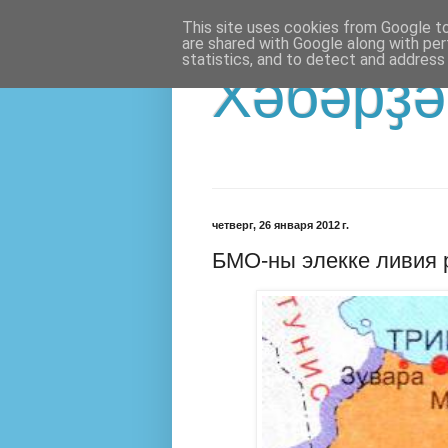
This site uses cookies from Google to 
are shared with Google along with per
statistics, and to detect and address
Хәбәрҙә
четверг, 26 января 2012 г.
БМО-ны элекке ливия 