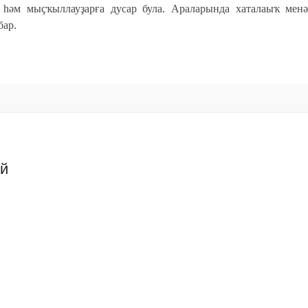
ға һәм мыҫҡыллауҙарға дусар була. Араларында хаталаыҡ мен
бар.
ий