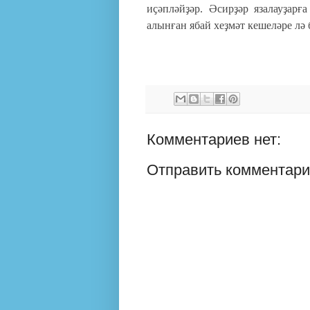
иҫәпләйҙәр. Әсирҙәр язалауҙар
алынған ябай хеҙмәт кешеләре лә 
Комментариев нет:
Отправить комментар