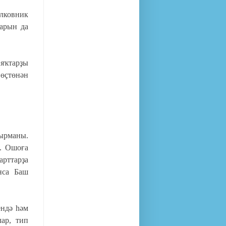
лковник
тарын да
 яҡтарҙы
 өҫтөнән
тырманы.
й. Ошоға
арттарҙа
нса Баш
ендә һәм
ар, тип