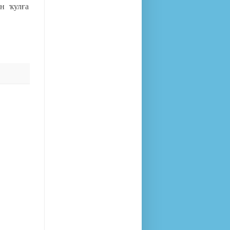
ән ҡулға