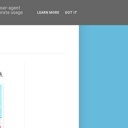
 user-agent
nerate usage
LEARN MORE
GOT IT
й.