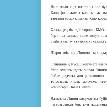
Ливияның яңы властары әле бул
Каддафи режимы ҡолатылғас, ва
таратып ебәрә алманы. Улар ҡорал
Хәлдәрҙең бындай торошо БМО-н
бер нисә тапҡыр кеше хоҡуҡтары
судһыҙ язалау үткәрмәҫкә саҡырғ
Шаршамбы көн Ливиялағы хәлдәр
“Ливияның Күсеш хөкүмәте әлег
Улар ҡулығындағы ҡорал Ливиял
бәйле рәүештә мин революцион б
тотоуҙары, нисек мәғәмәлә ит
комиссары Нави Пиллэй.
Ваҡытлы Ливия хөкүмәтенә буйһо
лагерҙарында бик күп африкан