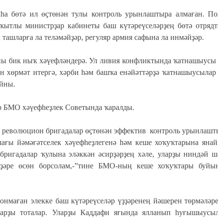
һа бөтә ил өҫтөнән тулы контроль урынлаштыра алмаған. По
ҡытлы министрҙар кабинеты баш күтәреүселәрҙең бөтә отряд
 ташларға ла теләмәйҙәр, регуляр армия сафына ла инмәйҙәр.
ы бик ныҡ хәүефләндерә. Ул ливия конфликтында ҡатнашыусы
н хөрмәт итергә, хәрби һәм башҡа енәйәттәрҙә ҡатнашыусылар
айны.
 БМО хәүефһеҙлек Советында ҡаралды.
ә революцион бригадалар өҫтөнән эффектив контроль урынлаш
ағы йәмәғәтселек хәүефһеҙлегенә һәм кеше хоҡуҡтарына яна
ригадалар ҡулына эләккән әсирҙәрҙең хәле, уларҙы ниндәй ш
еүҙәре өсөн борсолам,-”тине БМО-ның кеше хоҡуҡтары буйы
нмаған элекке баш күтәреүселәр үҙҙәренең йәшерен төрмәләр
дарҙы тоталар. Уларҙы Каддафи яғында ялланып һуғышыусыл