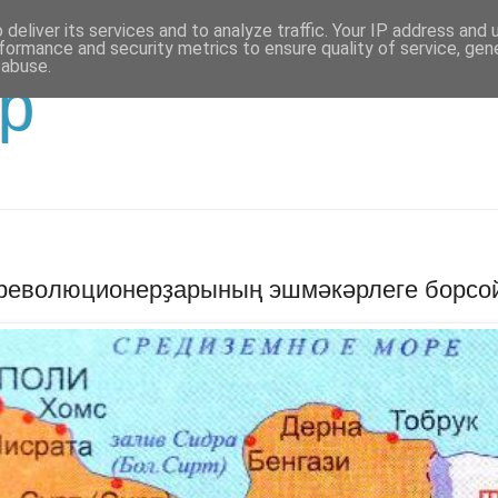
deliver its services and to analyze traffic. Your IP address and
formance and security metrics to ensure quality of service, ge
 abuse.
р
революционерҙарының эшмәкәрлеге борсо