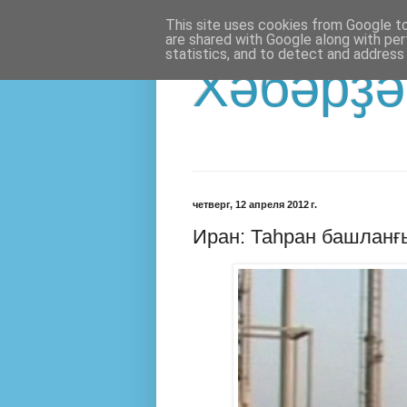
This site uses cookies from Google to 
are shared with Google along with per
statistics, and to detect and address
Хәбәрҙә
четверг, 12 апреля 2012 г.
Иран: Таһран башланғ