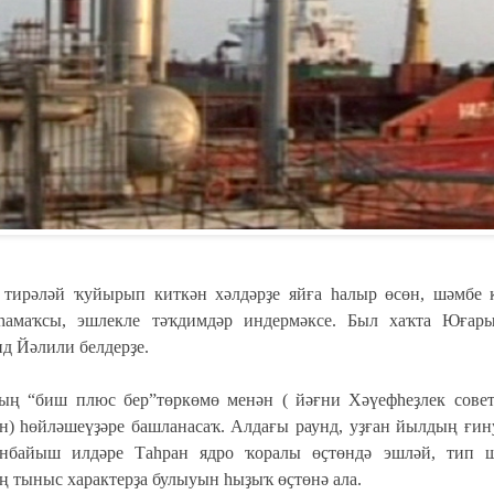
 тирәләй ҡуйырып киткән хәлдәрҙе яйға һалыр өсөн, шәмбе 
һамаҡсы, эшлекле тәҡдимдәр индермәксе. Был хаҡта Юғар
ид Йәлили белдерҙе.
ың “биш плюс бер”төркөмө менән ( йәғни Хәүефһеҙлек сове
н) һөйләшеүҙәре башланасаҡ. Алдағы раунд, уҙған йылдың ғи
өнбайыш илдәре Таһран ядро ҡоралы өҫтөндә эшләй, тип ш
 тыныс характерҙа булыуын һыҙыҡ өҫтөнә ала.