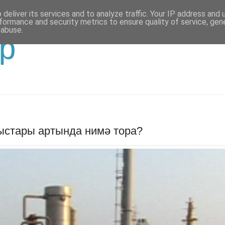
deliver its services and to analyze traffic. Your IP address and
formance and security metrics to ensure quality of service, ge
 abuse.
р
ыстары артында нимә тора?