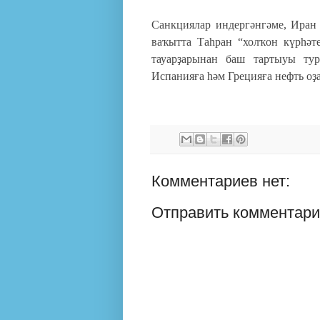
Санкциялар индергәнгәме, Иран
ваҡытта Таһран “холҡон күрһә
тауарҙарынан баш тартыуы тура
Испанияға һәм Грецияға нефть оҙ
Комментариев нет:
Отправить комментар