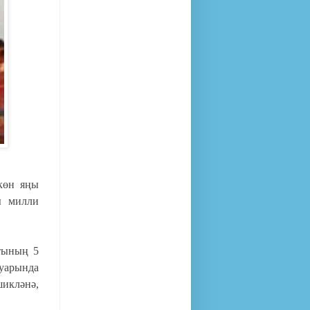
көн яңы
ы милли
тының 5
нуарында
икләнә,