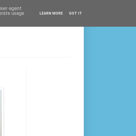
 user-agent
nerate usage
LEARN MORE
GOT IT