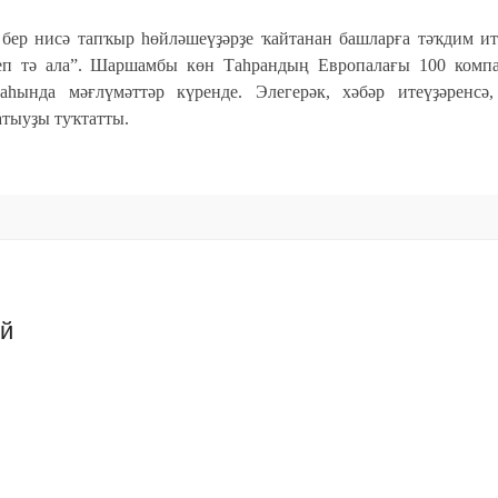
 бер нисә тапҡыр һөйләшеүҙәрҙе ҡайтанан башларға тәҡдим и
теп тә ала”. Шаршамбы көн Таһрандың Европалағы 100 комп
һында мәғлүмәттәр күренде. Элегерәк, хәбәр итеүҙәренсә,
атыуҙы туҡтатты.
ий