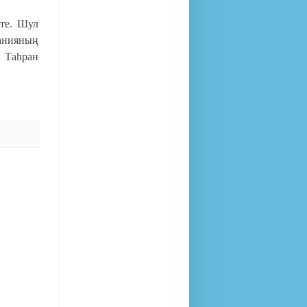
тте. Шул
анияның
 Таһран