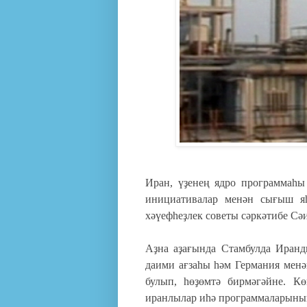
Иран, үҙенең ядро программаһы
инициативалар менән сығыш я
хәүефһеҙлек советы сәркәтибе Сә
Аҙна аҙағында Стамбулда Иранд
даими ағзаһы һәм Германия менә
булып, һөҙөмтә бирмәгәйне. К
иранлылар иһә программаларының