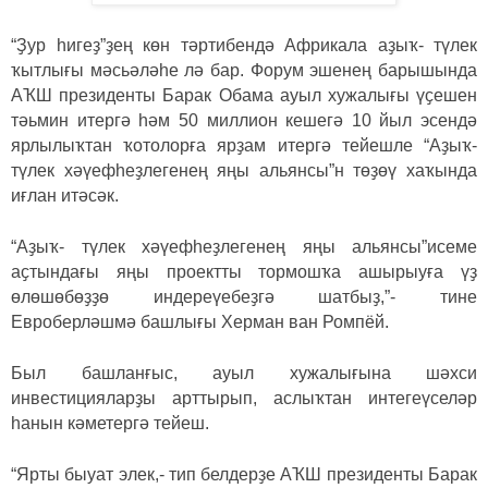
“
Ҙур һигеҙ
”
ҙең көн тәртибендә Африкала аҙыҡ- түлек
ҡытлығы мәсьәләһе лә бар. Форум эшенең барышында
АҠШ президенты Барак Обама ауыл хужалығы үҫешен
тәьмин итергә һәм 50 миллион кешегә 10 йыл эсендә
ярлылыҡтан ҡотолорға ярҙам итергә тейешле “Аҙыҡ-
түлек хәүефһеҙлегенең яңы альянсы”н төҙөү хаҡында
иғлан итәсәк.
“Аҙыҡ- түлек хәүефһеҙлегенең яңы альянсы”исеме
аҫтындағы яңы проектты тормошҡа ашырыуға үҙ
өлөшөбөҙҙө индереүебеҙгә шатбыҙ,”- тине
Евроберләшмә башлығы Херман ван Ромпёй.
Был башланғыс, ауыл хужалығына шәхси
инвестицияларҙы арттырып, аслыҡтан интегеүселәр
һанын кәметергә тейеш.
“
Ярты быуат элек,- тип белдерҙе АҠШ президенты Барак