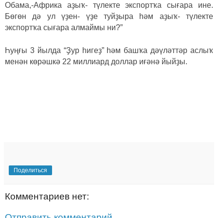
Обама,-Африка аҙыҡ- түлекте экспортҡа сығара ине.
Бөгөн дә ул үҙен- үҙе туйҙыра һәм аҙыҡ- түлекте
экспортҡа сығара алмаймы ни?”
Һуңғы 3 йылда
“
Ҙур һигеҙ
”
һәм башҡа дәүләттәр аслыҡ
менән көрәшкә 22 миллиард доллар иғәнә йыйҙы.
Поделиться
Комментариев нет:
Отправить комментарий