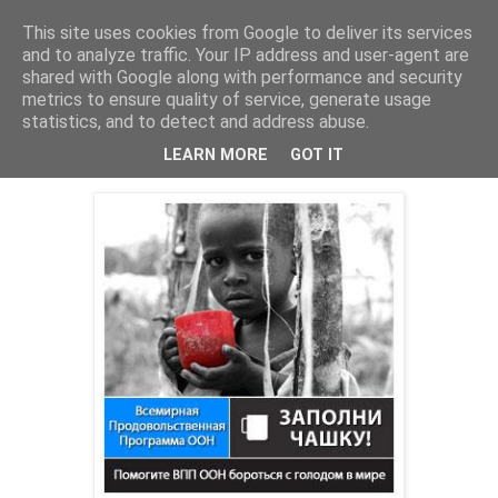
This site uses cookies from Google to deliver its services
Хәбәрҙәр
and to analyze traffic. Your IP address and user-agent are
shared with Google along with performance and security
metrics to ensure quality of service, generate usage
statistics, and to detect and address abuse.
суббота, 19 мая 2012 г.
Барыбыҙ ҙа аслыҡ менән көрәшкә!
LEARN MORE
GOT IT