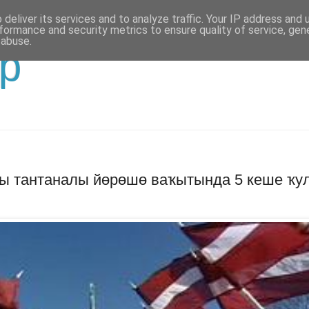
deliver its services and to analyze traffic. Your IP address and
formance and security metrics to ensure quality of service, ge
 abuse.
р
ы тантаналы йөрөшө ваҡытында 5 кеше ҡу