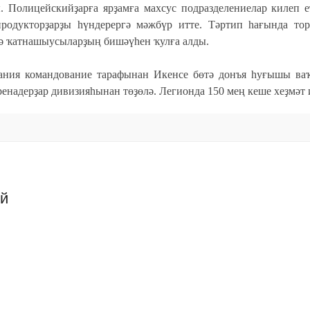
 Полицейскийҙарға ярҙамға махсус подразделениелар килеп е
родукторҙарҙы һүндерергә мәжбүр итте. Тәртип һағында тор
ә ҡатнашыусыларҙың бишәүһен ҡулға алды.
ания командование тарафынан Икенсе бөтә донъя һуғышы ва
енадерҙар дивизияһынан төҙөлә. Легионда 150 мең кеше хеҙмәт 
ий