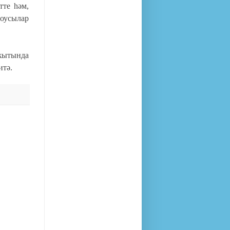
тте һәм,
оусылар
ҡытында
итә.