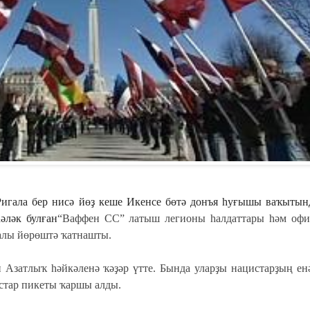
игала бер нисә йөҙ кеше Икенсе бөтә донъя һуғышы ваҡытын
әләк булған
“Ваффен СС” латыш легионы һалдаттары һәм офи
алы йөрөштә ҡатнашты.
Азатлыҡ һәйкәленә ҡәҙәр үтте. Бында уларҙы нацистарҙың ен
стар пикеты ҡаршы алды.