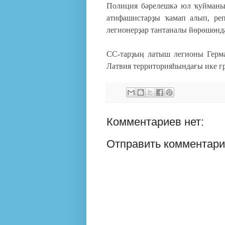
Полиция бәрелешкә юл ҡуйманы.
атифашистарҙы ҡамап алып, реп
легионерҙар тантаналы йөрөшөнд
СС-тарҙың латыш легионы Герм
Латвия территорияһындағы ике гр
Комментариев нет:
Отправить комментар