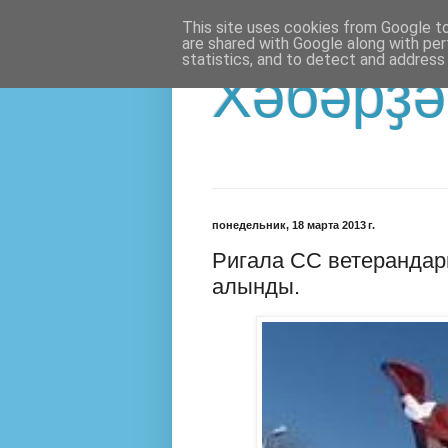
This site uses cookies from Google to 
are shared with Google along with per
statistics, and to detect and address
Хәбәрҙә
понедельник, 18 марта 2013 г.
Ригала СС ветерандар
алынды.