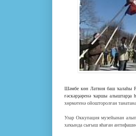
Шәмбе көн Латвия баш ҡалаһы Р
ғәскәрҙәренә ҡаршы алыштарҙа һ
хөрмәтенә ойошторолған танатан
Улар Оккупация музейынан алып 
хаҡында сығыш яһаған антифаши