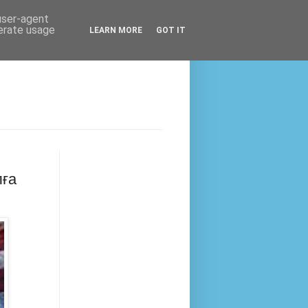
 user-agent
nerate usage
LEARN MORE
GOT IT
лға