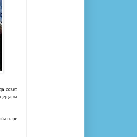
да совет
церҙары
әйәттәре