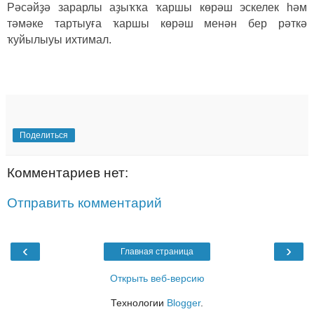
Рәсәйҙә зарарлы аҙыҡҡа ҡаршы көрәш эскелек һәм
тәмәке тартыуға ҡаршы көрәш менән бер рәткә
ҡуйылыуы ихтимал.
Поделиться
Комментариев нет:
Отправить комментарий
‹
›
Главная страница
Открыть веб-версию
Технологии
Blogger
.