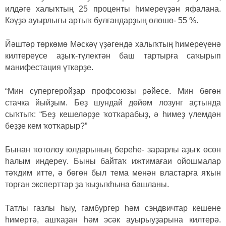
илдәге халыҡтың 25 проценты һимереүҙән яфалана.
Кәүҙә ауырлығы артыҡ булғандарҙың өлөшө- 55 %.
Йәштәр төркөмө Мәскәү үҙәгендә халыҡтың һимереүенә
килтереүсе аҙыҡ-түлектән баш тартырға саҡырып
манифестация үткәрҙе.
“Мин супергеройҙар профсоюзы рәйесе. Мин бөгөн
стачка йыйҙым. Беҙ шундай дөйөм лозунг аҫтында
сыҡтыҡ: “Беҙ кешеләрҙе ҡотҡарабыҙ, ә һимеҙ үлемдән
беҙҙе кем ҡотҡарыр?”
Бынан ҡотолоу юлдарының береһе- зарарлы аҙыҡ өсөн
һалым индереү. Быны байтаҡ ижтимағаи ойошмалар
тәҡдим итте, ә бөгөн был тема менән властарға яҡын
торған эксперттар ҙа ҡыҙыҡһына башланы.
Татлы газлы һыу, гамбургер һәм сэндвичтар кешене
һимертә, ашҡаҙан һәм эсәк ауырыуҙарына килтерә.