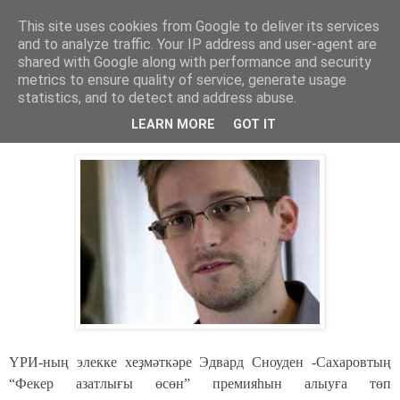
This site uses cookies from Google to deliver its services
Хәбәрҙәр
and to analyze traffic. Your IP address and user-agent are
shared with Google along with performance and security
metrics to ensure quality of service, generate usage
statistics, and to detect and address abuse.
среда, 2 октября 2013 г.
Сахаров премияһын кем аласаҡ?
LEARN MORE
GOT IT
ҮРИ-ның элекке хеҙмәткәре Эдвард Сноуден -Сахаровтың
“
Фекер азатлығы өсөн
”
премияһын алыуға төп