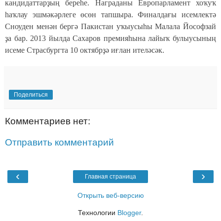
кандидаттарҙың береһе. Награданы Европарламент хоҡуҡ
һаҡлау эшмәкәрлеге өсөн тапшыра. Финалдағы исемлектә
Сноуден менән бергә Пакистан уҡыусыһы Малала Йософзай
ҙа бар. 2013 йылда Сахаров премияһына лайыҡ булыусының
исеме Страсбургта 10 октябрҙә иғлан ителәсәк.
Поделиться
Комментариев нет:
Отправить комментарий
‹
›
Главная страница
Открыть веб-версию
Технологии
Blogger
.