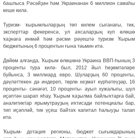
башлыса Рәсәйҙән һәм Украинанан 6 миллион самаһы
кеше килә.
Туризм- ҡырымлыларҙың төп килем сығанағы, тик,
эксперттар фекеренсә, ул аҡсаларҙың күп өлөшө
ҡаҙнаға инмәй һәм рәсми рәүештә туризм Ҡырым
бюджетының 6 процентын ғына тәьмин итә.
Дөйөм алғанда, Ҡырым өлөшөнә Украина ВВП-һының 3
проценты тура килә- был, 2012 йыл һөҙөмтәләре
буйынса, 3 миллиард евро. Шуларҙың 60 проценты,
дәүләттекен дә индереп, төрлө хеҙмәт күрһәтеүҙәр, 16
проценты- сәнәғәт, 10 проценты- ауыл хужалығы, шул
иҫәптән шарап яһау. Ҡырым ҡаҙылма байлыҡтарға бай,
аналитиктар ярымутрауҙың иҡтисади потенциалы бар,
тип иҫәпләй, тик үҫеш байтаҡ капитал һалыуҙы талап
итә.
Ҡырым- дотация регионы, бюджет сығымдарының