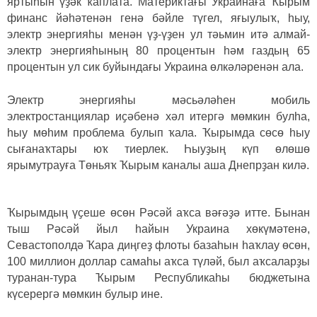
яртыһын үҙәк ҡаплата. Материктағы Украинаға Ҡырым
финанс йәһәтенән генә бәйле түгел, яғыулыҡ, һыу,
электр энергияһы менән үҙ-үҙен ул тәьмин итә алмай-
электр энергияһының 80 процентын һәм газдың 65
процентын ул сик буйындағы Украина өлкәләренән ала.
Электр энергияһы мәсьәләһен мобиль
электростанциялар иҫәбенә хәл итергә мөмкин булһа,
һыу мөһим проблема булып ҡала. Ҡырымда сөсө һыу
сығанаҡтары юҡ тиерлек. Һыуҙың күп өлөшө
ярымутрауға Төньяҡ Ҡырым каналы аша Днепрҙан килә.
Ҡырымдың үҫеше өсөн Рәсәй аҡса вәғәҙә итте. Бынан
тыш Рәсәй йыл һайын Украина хөкүмәтенә,
Севастополдә Ҡара диңгеҙ флоты базаһын һаҡлау өсөн,
100 миллион доллар самаһы аҡса түләй, был аҡсаларҙы
туранан-тура Ҡырым Республикаһы бюджетына
күсерергә мөмкин булыр ине.