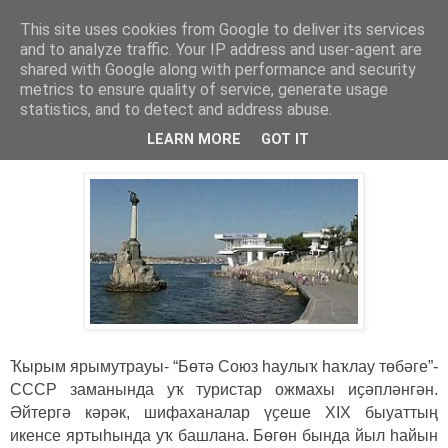
This site uses cookies from Google to deliver its services
Хәбәрҙәр
and to analyze traffic. Your IP address and user-agent are
shared with Google along with performance and security
metrics to ensure quality of service, generate usage
statistics, and to detect and address abuse.
суббота, 15 марта 2014 г.
Ҡырым: иҡтисади хәле.
LEARN MORE
GOT IT
Ҡырым ярымутрауы- “Бөтә Союз һаулыҡ һаҡлау төбәге”-
СССР заманында уҡ туристар ожмахы иҫәпләнгән.
Әйтергә кәрәк, шифаханалар үҫеше XIX быуаттың
икенсе яртыһында уҡ башлана. Бөгөн бында йыл һайын