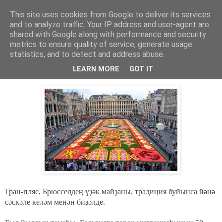
This site uses cookies from Google to deliver its services
Хәбәрҙәр
and to analyze traffic. Your IP address and user-agent are
shared with Google along with performance and security
metrics to ensure quality of service, generate usage
statistics, and to detect and address abuse.
суббота, 16 августа 2014 г.
Бельгия: 600 әҙрәс гөлдән келәм.
LEARN MORE
GOT IT
Гран-пляс, Брюсселдең үҙәк майҙаны, традиция буйынса йәнә
сәскәле келәм менән биҙәлде.