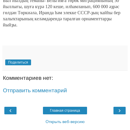
Был йылдың темаһы- Бельгияға төрөк миграцияһының 50
йыллығы, шуға күрә 120 кеше, илһамланып, 600 000 әҙрәс
гөлдән Төркиәлә, Иранда һәм элекке СССР-ҙың ҡайһы бер
халыҡтарының келәмдәрендә таралған орнаменттарҙы
йыйҙы.
Поделиться
Комментариев нет:
Отправить комментарий
‹
›
Главная страница
Открыть веб-версию