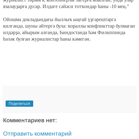
язалауҙарға дусар. Илдәге сәйәси тотҡондар һаны -10 мең.”
Ойошма докладындағы йыллыҡ ыңғай үҙгәрештәргә
килгәндә, шуны әйтергә була: ҡораллы конфликттар булмаған
илдәрҙә, айырым алғанда, Һиндостанда һәм Филиппинда
һәләк булған журналистар һаны кәмегән.
Поделиться
Комментариев нет:
Отправить комментарий