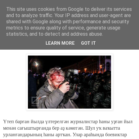
This site uses cookies from Google to deliver its services
Хәбәрҙәр
and to analyze traffic. Your IP address and user-agent are
shared with Google along with performance and security
metrics to ensure quality of service, generate usage
statistics, and to detect and address abuse.
среда, 17 декабря 2014 г.
2014 йылда 66 журналист үлтерелгән.
LEARN MORE
GOT IT
Үтеп барған йылда үлтерелгән журналистар һаны уҙған йыл
менән сағыштырғанда бер аҙ кәмегән. Шул уҡ ваҡытта
урланғандарының һаны артҡан. Улар араһында боевиктар