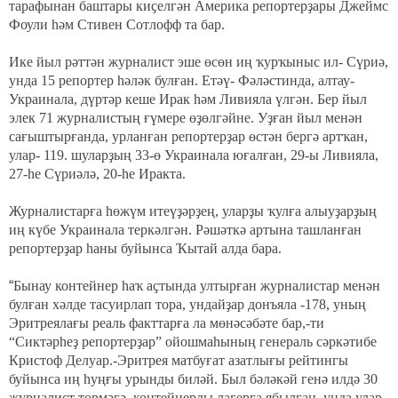
тарафынан баштары киҫелгән Америка репортерҙары Джеймс
Фоули һәм Стивен Сотлофф та бар.
Ике йыл рәттән журналист эше өсөн иң ҡурҡыныс ил- Сүриә,
унда 15 репортер һәләк булған. Етәү- Фәләстинда, алтау-
Украинала, дүртәр кеше Ирак һәм Ливияла үлгән. Бер йыл
элек 71 журналистың ғүмере өҙөлгәйне. Уҙған йыл менән
сағыштырғанда, урланған репортерҙар өстән бергә артҡан,
улар- 119. шуларҙың 33-ө Украинала юғалған, 29-ы Ливияла,
27-һе Сүриәлә, 20-һе Иракта.
Журналистарға һөжүм итеүҙәрҙең, уларҙы ҡулға алыуҙарҙың
иң күбе Украинала теркәлгән. Рәшәткә артына ташланған
репортерҙар һаны буйынса Ҡытай алда бара.
“
Бынау контейнер һаҡ аҫтында ултырған журналистар менән
булған хәлде тасуирлап тора, ундайҙар донъяла -178, уның
Эритреялағы реаль факттарға ла мөнәсәбәте бар,-ти
“Сиктәрһеҙ репортерҙар” ойошмаһының генераль сәркәтибе
Кристоф Делуар.-Эритрея матбуғат азатлығы рейтингы
буйынса иң һуңғы урынды биләй. Был бәләкәй генә илдә 30
журналист төрмәгә, контейнерлы лагерға ябылған, унда улар