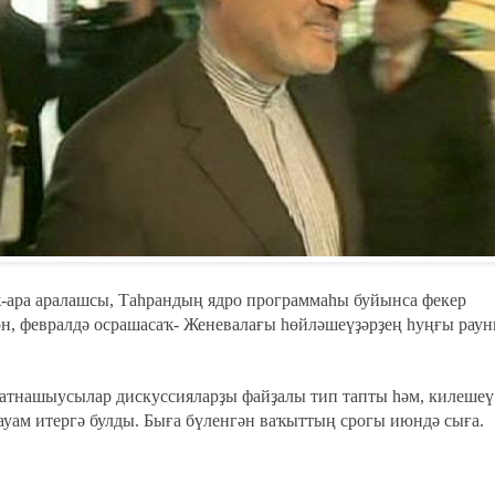
ҡ-ара аралашсы, Таһрандың ядро программаһы буйынса фекер
, февралдә осрашасаҡ- Женевалағы һөйләшеүҙәрҙең һуңғы рау
ҡатнашыусылар дискуссияларҙы файҙалы тип тапты һәм, килешеү
ауам итергә булды. Быға бүленгән ваҡыттың срогы июндә сыға.