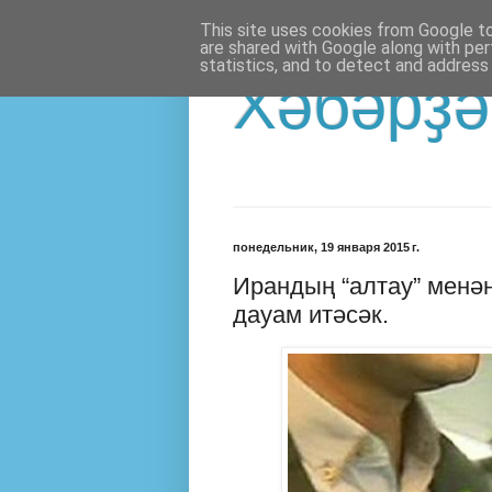
This site uses cookies from Google to 
are shared with Google along with per
statistics, and to detect and address
Хәбәрҙә
понедельник, 19 января 2015 г.
Ирандың “алтау” менән
дауам итәсәк.