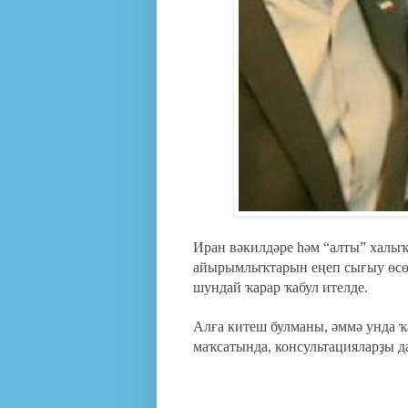
Иран вәкилдәре һәм “алты” халы
айырымлыҡтарын еңеп сығыу өсөн
шундай ҡарар ҡабул ителде.
Алға китеш булманы, әммә унда 
маҡсатында, консультацияларҙы д