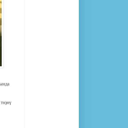
нында
 төҙөү