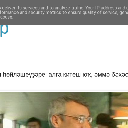
deliver its services and to analyze traffic. Your IP address and
formance and security metrics to ensure quality of service, ge
 abuse.
р
 һөйләшеүҙәре: алға китеш юҡ, әммә бәхә