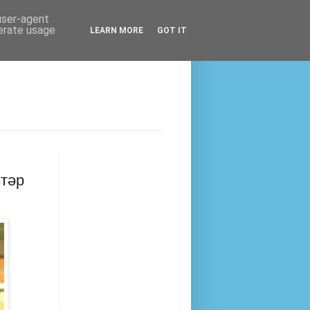
 user-agent
nerate usage
LEARN MORE
GOT IT
стәр