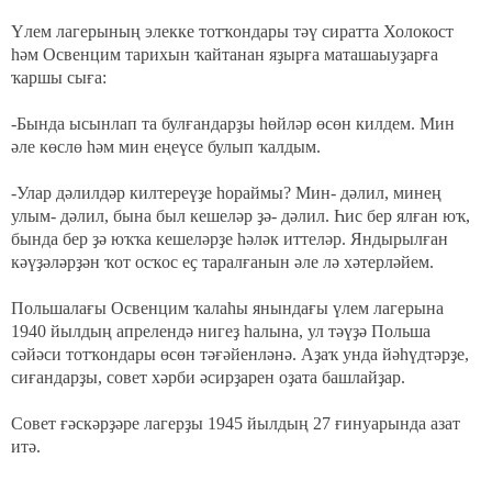
Үлем лагерының элекке тотҡондары тәү сиратта Холокост
һәм Освенцим тарихын ҡайтанан яҙырға маташаыуҙарға
ҡаршы сыға:
-Бында ысынлап та булғандарҙы һөйләр өсөн килдем. Мин
әле көслө һәм мин еңеүсе булып ҡалдым.
-Улар дәлилдәр килтереүҙе һораймы? Мин- дәлил, минең
улым- дәлил, бына был кешеләр ҙә- дәлил. Һис бер ялған юҡ,
бында бер ҙә юҡҡа кешеләрҙе һәләк иттеләр. Яндырылған
кәүҙәләрҙән ҡот осҡос еҫ таралғанын әле лә хәтерләйем.
Польшалағы Освенцим ҡалаһы янындағы үлем лагерына
1940 йылдың апрелендә нигеҙ һалына, ул тәүҙә Польша
сәйәси тотҡондары өсөн тәғәйенләнә. Аҙаҡ унда йәһүдтәрҙе,
сиғандарҙы, совет хәрби әсирҙарен оҙата башлайҙар.
Совет ғәскәрҙәре лагерҙы 1945 йылдың 27 ғинуарында азат
итә.