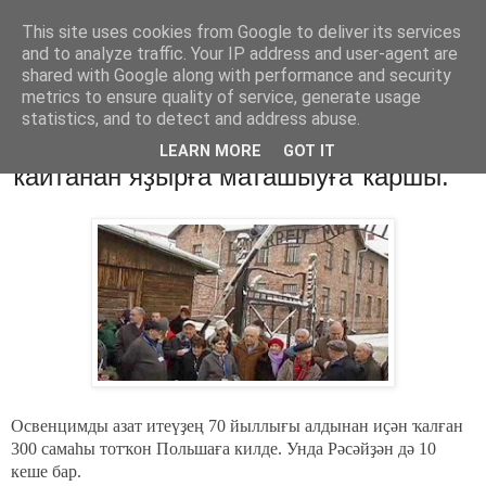
This site uses cookies from Google to deliver its services
Хәбәрҙәр
and to analyze traffic. Your IP address and user-agent are
shared with Google along with performance and security
metrics to ensure quality of service, generate usage
statistics, and to detect and address abuse.
вторник, 27 января 2015 г.
Освенцим тотҡондары тарихты
LEARN MORE
GOT IT
ҡайтанан яҙырға маташыуға ҡаршы.
Освенцимды азат итеүҙең 70 йыллығы алдынан иҫән ҡалған
300 самаһы тотҡон Польшаға килде. Унда Рәсәйҙән дә 10
кеше бар.