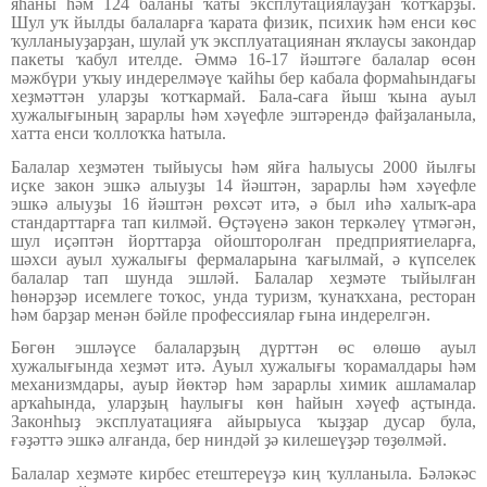
яһаны һәм 124 баланы ҡаты эксплутациялауҙан ҡотҡарҙы.
Шул уҡ йылды балаларға ҡарата физик, психик һәм енси көс
ҡулланыуҙарҙан, шулай уҡ эксплуатациянан яҡлаусы закондар
пакеты ҡабул ителде. Әммә 16-17 йәштәге балалар өсөн
мәжбүри уҡыу индерелмәүе ҡайһы бер кабала формаһындағы
хеҙмәттән уларҙы ҡотҡармай. Бала-саға йыш ҡына ауыл
хужалығының зарарлы һәм хәүефле эштәрендә файҙаланыла,
хатта енси ҡоллоҡҡа һатыла.
Балалар хеҙмәтен тыйыусы һәм яйға һалыусы 2000 йылғы
иҫке закон эшкә алыуҙы 14 йәштән, зарарлы һәм хәүефле
эшкә алыуҙы 16 йәштән рөхсәт итә, ә был иһә халыҡ-ара
стандарттарға тап килмәй. Өҫтәүенә закон теркәлеү үтмәгән,
шул иҫәптән йорттарҙа ойошторолған предприятиеларға,
шәхси ауыл хужалығы фермаларына ҡағылмай, ә күпселек
балалар тап шунда эшләй. Балалар хеҙмәте тыйылған
һөнәрҙәр исемлеге тоҡос, унда туризм, ҡунаҡхана, ресторан
һәм барҙар менән бәйле профессиялар ғына индерелгән.
Бөгөн эшләүсе балаларҙың дүрттән өс өлөшө ауыл
хужалығында хеҙмәт итә. Ауыл хужалығы ҡорамалдары һәм
механизмдары, ауыр йөктәр һәм зарарлы химик ашламалар
арҡаһында, уларҙың һаулығы көн һайын хәүеф аҫтында.
Законһыҙ эксплуатацияға айырыуса ҡыҙҙар дусар була,
ғәҙәттә эшкә алғанда, бер ниндәй ҙә килешеүҙәр төҙөлмәй.
Балалар хеҙмәте кирбес етештереүҙә киң ҡулланыла. Бәләкәс