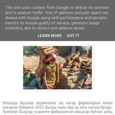
This site uses cookies from Google to deliver its services
Хәбәрҙәр
and to analyze traffic. Your IP address and user-agent are
shared with Google along with performance and security
metrics to ensure quality of service, generate usage
statistics, and to detect and address abuse.
суббота, 14 февраля 2015 г.
Непалда балалар хеҙмәте.
LEARN MORE
GOT IT
Непалда балалар хеҙмәтенең иң насар формаларын юҡҡа
сығарыу буйынса 2012 йылда ғына бер аҙ алға китеш булды.
Хөкүмәт балалар хеҙмәтен файҙаланған заводтар буйлап рейд