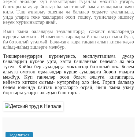
хеҙмәт эйәләре күп ваҡыттарын туҙанлы мөхиттә уҙғара,
баштарына ауыр йөктәр һалып ташый һәм арҡаларына зыян
килә. Таш аҡтарыу эшендә лә балалар хеҙмәте ҡулланыла,
унда уларға текә ҡаяларҙан осоп төшөү, туннелдәр ишелеү
кеүек ҡурҡыныстар янай.
Йыш ҡына балаларҙы төҙөлөштәрҙә, сәнәғәт өлкәләрендә
күрергә мөмкин. Ә именлек саралары йә ҡағыҙҙа ғына була,
йә бөтөнләй үтәлмәй. Бала-саға ҡара таңдан алып кискә ҡәҙәр
алһыҙ-ялһыҙ эшләргә мәжбүр.
Тикшеренеүҙәрҙән күренеүенсә, эксплуатацияға дусар
балаларҙың күбеһе урта, хатта башланғыс белемгә лә эйә
түгел. Ҡайһы бер ауылдарҙа мәктәптәр бөтөнләй юҡ. Белем
алыуға өмөтөн өҙмәгәндәр күрше ауылдарға йөрөп уҡырға
мәжбүр. Күп ғаиләләр өсөн белем алыуға, китаптарға,
кейемгә киткән сығым- күтәргеһеҙ оло йөк. Ғәрип балалар
белем юлында байтаҡ кәртәләргә осрай, йыш ҡына уҡыу
йорттары уларҙы алыуҙан баш тарта.
Поделиться