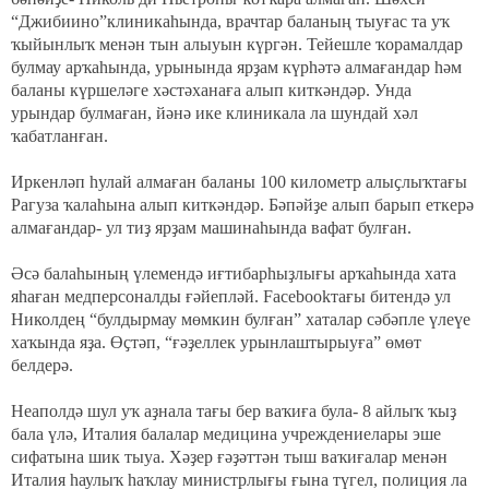
“Джибиино”клиникаһында, врачтар баланың тыуғас та уҡ
ҡыйынлыҡ менән тын алыуын күргән. Тейешле ҡорамалдар
булмау арҡаһында, урынында ярҙам күрһәтә алмағандар һәм
баланы күршеләге хәстәханаға алып киткәндәр. Унда
урындар булмаған, йәнә ике клиникала ла шундай хәл
ҡабатланған.
Иркенләп һулай алмаған баланы 100 километр алыҫлыҡтағы
Рагуза ҡалаһына алып киткәндәр. Бәпәйҙе алып барып еткерә
алмағандар- ул тиҙ ярҙам машинаһында вафат булған.
Әсә балаһының үлемендә иғтибарһыҙлығы арҡаһында хата
яһаған медперсоналды ғәйепләй.
Facebook
тағы битендә ул
Николдең
“
булдырмау мөмкин булған
”
хаталар сәбәпле үлеүе
хаҡында яҙа. Өҫтәп, “ғәҙеллек урынлаштырыуға” өмөт
белдерә.
Неаполдә шул уҡ аҙнала тағы бер ваҡиға була- 8 айлыҡ ҡыҙ
бала үлә, Италия балалар медицина учреждениелары эше
сифатына шик тыуа. Хәҙер ғәҙәттән тыш ваҡиғалар менән
Италия һаулыҡ һаҡлау министрлығы ғына түгел, полиция ла