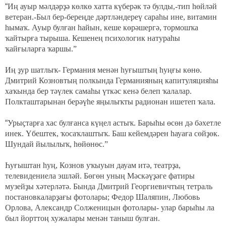
“
Иң ауыр мәлдәрҙә көлкө хатта күберәк тә булды,-тип һөйләй
ветеран.-Был бер-береңде дәртләндереү сараһы ине, витамин
һымаҡ. Ауыр булған һайын, кеше көрәшергә, тормошҡа
ҡайтырға тырыша. Кешенең психологик натураһы
ҡайғыларға ҡаршы.”
Иң ҙур шатлыҡ- Германия менән һуғыштың һуңғы көнө.
Дмитрий Козновтың полкында Германияның капитуляцияһы
хаҡында бер тәүлек самаһы үткәс кенә белеп ҡалалар.
Полкташтарынан берәүһе яңылыҡты радионан ишетеп ҡала.
“
Урыҫтарға хас булғанса күңел астыҡ. Барыһы өсөн дә бәхетле
инек. Үбештек, ҡосаҡлаштыҡ. Баш кейемдәрен һауаға сөйҙөк.
Шундай йылылыҡ, һөйөнөс.”
Һуғыштан һуң, Кознов уҡыуын дауам итә, театрҙа,
телевидениела эшләй. Бөгөн уның Мәскәүҙәге фатиры
музейҙы хәтерләтә. Бында Дмитрий Георгиевичтың тетраль
постановкаларҙағы фотолары; Федор Шаляпин, Любовь
Орлова, Александр Солженицын фотолары- улар барыһы ла
был йорттоң хужалары менән таныш булған.