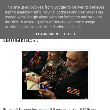
This site uses cookies from Google to deliver its services
Хәбәрҙәр
and to analyze traffic. Your IP address and user-agent are
shared with Google along with performance and security
metrics to ensure quality of service, generate usage
statistics, and to detect and address abuse.
вторник, 5 мая 2015 г.
Һуғыш ветерандарының әрнеү,
LEARN MORE
GOT IT
шатлыҡтары.
Дмитрий Кознов һуғышҡа 18 йәшендә китә. 1943 йылда,