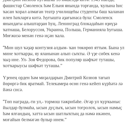
фашистар Смоленск һәм Ельня янында торғанда, ҡулына һис
ҡасан ҡорал алмаған театр училищеһы студенты баш ҡаланан
илен һаҡларға китә. Һуғышта аҙағынаса була: Смоленск
янындағы алыштарҙан һуң, Ленинград блокадаһын өҙөүҙә
ҡатнаша, Белоруссия, Украина, Польша, Германияла һуғыша.
Мөғжизә менән генә иҫән ҡала.
“
Мин шул ҡәҙәр контузия алдым- ҡан төкөрөп яттым. Бына ул
мине ҡотҡарҙы, яу яланынан алып сыҡты. Ә үҙе сибек кенә
ҡыҙ ине. Ул- Зоя Федорова, бик популяр шәфҡәт туташы,
ҡотҡарыусы шәфҡәт туташы.
”
Үҙенең орден һәм миҙалдарын Дмитрий Кознов тағып
йөрөргә бик яратмай. Телекамера өсөн генә кейеп күрһәтә лә
йәнә сисә.
“
Төп награда,-ти ул,- тормош тәжрибәһе. Әгәр ул ҡурҡыныс
йылдар булмаһа, ысын дуҫлыҡ, ысын тоғролоҡ, ысын намыҫ
һәм ялғандың, хатта ысын шатлыҡтың да
нәмә икәнен,
моғайын белмәгән булыр инем.”