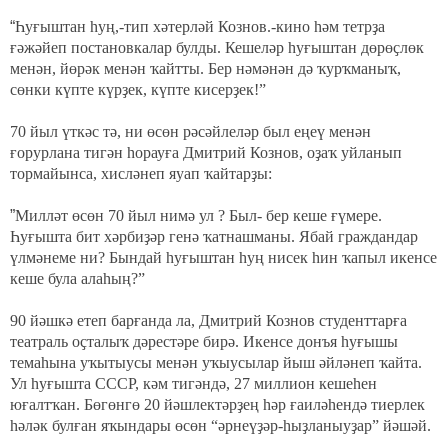
“
Һуғыштан һуң,-тип хәтерләй Кознов.-кино һәм тетрҙа
ғәжәйеп постановкалар булды. Кешеләр һуғыштан дөрөҫлөк
менән, йөрәк менән ҡайтты. Бер нәмәнән дә ҡурҡманыҡ,
сөнки күпте күрҙек, күпте кисерҙек!”
70 йыл үткәс тә, ни өсөн рәсәйлеләр был еңеү менән
ғорурлана тигән һорауға Дмитрий Кознов, оҙаҡ уйланып
тормайынса, хисләнеп яуап ҡайтарҙы:
”
Милләт өсөн 70 йыл нимә ул ? Был- бер кеше ғүмере.
Һуғышта бит хәрбиҙәр генә ҡатнашманы. Ябай граждандар
үлмәнеме ни? Бындай һуғыштан һуң нисек һин ҡапыл икенсе
кеше була алаһың?
”
90 йәшкә етеп барғанда ла, Дмитрий Кознов студенттарға
театраль оҫталыҡ дәрестәре бирә. Икенсе донъя һуғышы
темаһына уҡытыусы менән уҡыусылар йыш әйләнеп ҡайта.
Ул һуғышта СССР, кәм тигәндә, 27 миллион кешеһен
юғалтҡан. Бөгөнгө 20 йәшлектәрҙең һәр ғаиләһендә тиерлек
һәләк булған яҡындары өсөн “әрнеүҙәр-һыҙланыуҙар” йәшәй.