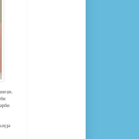
анған.
рби
хәрби
кәүҙә