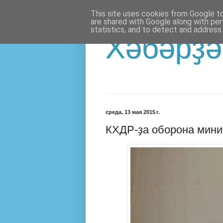
This site uses cookies from Google to 
are shared with Google along with per
statistics, and to detect and address
Хәбәрҙә
среда, 13 мая 2015 г.
КХДР-ҙа оборона мини