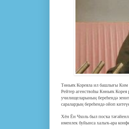
Төньяҡ Кореяла ил башлығы Ким 
Рейтер агенствоһы Көньяҡ Корея
училищеларының береһендә зенит
сараларҙың береһендә ойоп китеүе
Хён Ён Чхоль был посҡа тәғәйенл
именлек буйынса халыҡ-ара конф