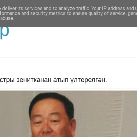
deliver its services and to analyze traffic. Your IP address and
formance and security metrics to ensure quality of service, ge
 abuse.
р
стры зенитканан атып үлтерелгән.