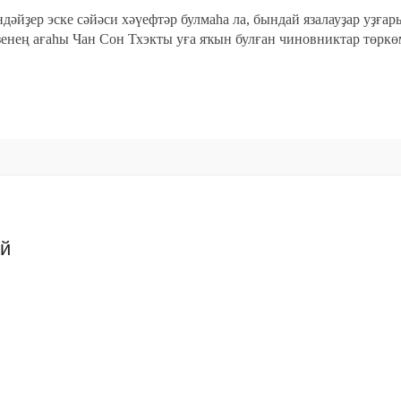
әйҙер эске сәйәси хәүефтәр булмаһа ла, бындай язалауҙар уҙға
ҙенең ағаһы Чан Сон Тхэкты уға яҡын булған чиновниктар төркө
ий