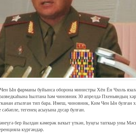
Чен Ын фарманы буйынса оборона министры Хён Ён Чхоль язал
 разведкаһына һылтана һәм чиновник 30 апрелдә Пхеньяндың хә
канан атылған тип бара. Имеш, чиновник, Ким Чен Ын булған 
 сәбәпле, тегенең асыуына дусар булған.
әнеүгә бер йылдан кәмерәк ваҡыт үткән, һуңғы тапҡыр уны Мәс
еренцияла күргәндәр.