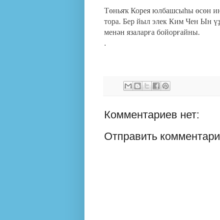
Төньяҡ Корея юлбашсыһы өсөн инд
тора. Бер йыл элек Ким Чен Ын ү
менән язаларға бойорғайны.
.
Комментариев нет:
Отправить комментар