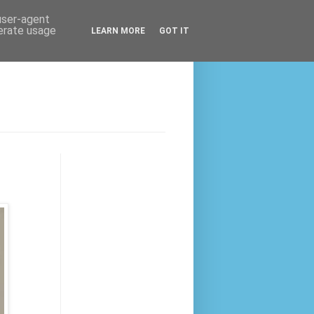
 user-agent
nerate usage
LEARN MORE
GOT IT