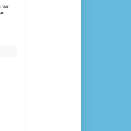
рылып
мө