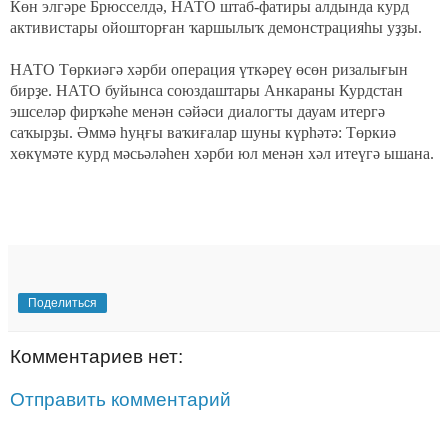
Көн элгәре Брюсселдә, НАТО штаб-фатиры алдында курд
активистары ойошторған ҡаршылыҡ демонстрацияһы уҙҙы.
НАТО Төркиәгә хәрби операция үткәреү өсөн ризалығын
бирҙе. НАТО буйынса союздаштары Анкараны Курдстан
эшселәр фирҡәһе менән сәйәси диалогты дауам итергә
саҡырҙы. Әммә һуңғы ваҡиғалар шуны күрһәтә: Төркиә
хөкүмәте курд мәсьәләһен хәрби юл менән хәл итеүгә ышана.
Поделиться
Комментариев нет:
Отправить комментарий