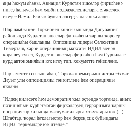
яңы һөжүм яһаны. Авиация Курдстан эшселәр фирҡәһенә
нигеҙ һалыусы һәм хәрби подразделениеларға етәкселек
итеүсе Йәмил Байыҡ булған лагерҙы ла сәпкә алды.
Шаршамбы көн Төркиәнең көнсығышында Догубаязит
районында Курдстан эшселәр фирҡәһенә ҡаршы ҡоро ер
операцияһы башланды. Оппозиция лидеры Сәләхетдин
Тимерташ, хәрби операцияның маҡсаты ИДИЛ менән
көрәшеү түгел, Курдстан эшселәр фирҡәһен һәм Сүриәләге
курд автономияһын юҡ итеү тип, хөкүмәтте ғәйепләне.
Парламентта сығыш яһап, Төркиә премьер-министры Әхмәт
Дауыт улы оппозицияны тәнҡитләне һәм операцияны
яҡланы:
“
Илдең киләсәге һәм демократия ҡыл өҫтөндә торғанда, аныҡ
позицияһын күрһәтмәгән фирҡәләрҙең терроризмға ҡаршы
операциялар хаҡында мәғлүмәт алырға хоҡуҡтары юҡ.(...)
Штабтар, ҡорал һаҡлағыстар һәм беҙҙең сик буйындағы
ИДИЛ төркөмдәре юҡ ителде.”