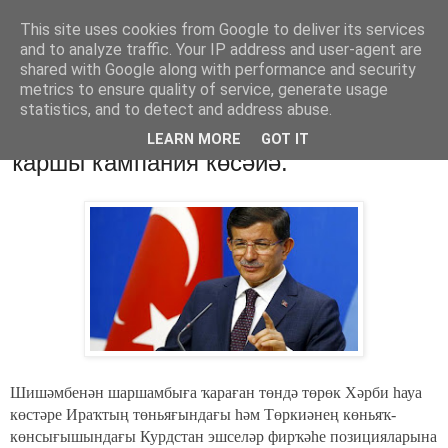
This site uses cookies from Google to deliver its services
Хәбәрҙәр
and to analyze traffic. Your IP address and user-agent are
shared with Google along with performance and security
metrics to ensure quality of service, generate usage
statistics, and to detect and address abuse.
четверг, 30 июля 2015 г.
Төркиә: Курдстан эшселәр фирҡәһенә
LEARN MORE
GOT IT
ҡаршы кампания көсәйә.
Шишәмбенән шаршамбыға ҡараған төндә төрөк Хәрби һауа
көстәре Ираҡтың төньяғындағы һәм Төркиәнең көньяҡ-
көнсығышындағы Курдстан эшселәр фирҡәһе позицияларына