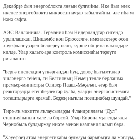
Декабрҙә был энергоблокта янғын булғайны. Ике йыл элек
икенсе энергоблокта микросатнауҙар табылғайны, әле иһә ул
йәнә сафта.
АЭС Валлонияла- Германия һәм Нидерландтар сигендә
урынлашҡан. Шишәмбе көн Брюсселгә, именлектәре өсөн
хәүефләнеүҙәрен белдереү өсөн, күрше община вәкилдәре
килде. Улар халыҡ-ара контроль комиссияһы төҙөүгә
ризалашты.
“
Бергә инспекция үткәргәндән һуң, дөрөҫ һығымталар
эшләнергә тейеш,-ти Белгияның Немец телле берләшмә
премьер-министры Оливер Пааш.-Мәҫәлән, әгәр был
реакторҙарҙа етешһеҙлектәр булһа, уларҙы энергосистемаға
тоташтырырға ярамай. Беҙҙең ныҡлы позициябыҙ шундай.”
Тирә-яҡ мөхитте яҡлаусыларҙы Фландриялағы “Дул”
станцияһының хәле лә борсой. Улар Европа үҙәгендә яңы
Чернобыль булдырмау ниәте менән кампания алып бара.
“
Хәүефһеҙ атом энергетикаһы булмауы барыбыҙға ла мәғлүм,-