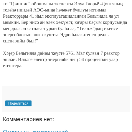
ти “Гринпис” ойошмаһы эксперты Элуа Глорьё.-Донъяның
теләһә ниндәй АЭС-ында һәләкәт булыуы ихтимал.
Реакторҙары 41 йыл эксплуатацияланған Бельгияла ла ул
мөмкин. Бер нисә ай элек хөкүмәт, юғары баҫым корпусында
меңәрләгән сатнаған урын булһа ла, “Тианж”дың икенсе
энергоблогын эшкә ҡушты. Ядро һәләкәтенең реаль
сценарийы был!”
Хәҙер Бельгияла дөйөм ҡеүәте 5761 Мвт булған 7 реактор
эшләй. Илдәге электр энергияһының 54 процентын улар
етештерә.
Поделиться
Комментариев нет:
Отправить комментарий