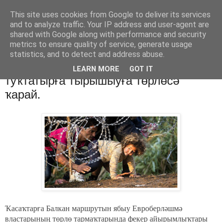
This site uses cookies from Google to deliver its services
Хәбәрҙәр
and to analyze traffic. Your IP address and user-agent are
shared with Google along with performance and security
metrics to ensure quality of service, generate usage
statistics, and to detect and address abuse.
четверг, 10 марта 2016 г.
ЕС институттары миграцияны
LEARN MORE
GOT IT
туҡтатырға тырышыуға төрлөсә
ҡарай.
Ҡасаҡтарға Балкан маршрутын ябыу Евроберләшмә
властарының төрлө тармаҡтарында фекер айырымлыҡтары