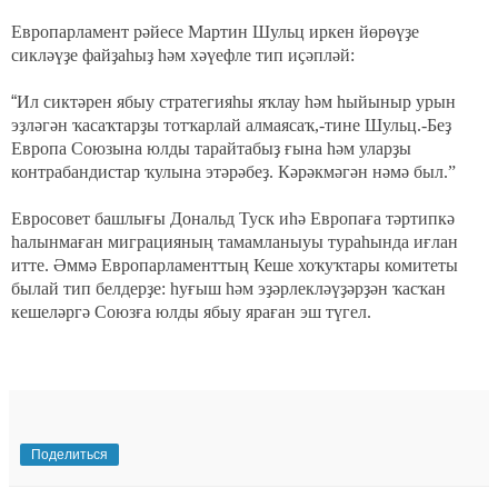
Европарламент рәйесе Мартин Шульц иркен йөрөүҙе
сикләүҙе файҙаһыҙ һәм хәүефле тип иҫәпләй:
“
Ил сиктәрен ябыу стратегияһы яҡлау һәм һыйыныр урын
эҙләгән ҡасаҡтарҙы тотҡарлай алмаясаҡ,-тине Шульц.-Беҙ
Европа Союзына юлды тарайтабыҙ ғына һәм уларҙы
контрабандистар ҡулына этәрәбеҙ. Кәрәкмәгән нәмә был.”
Евросовет башлығы Дональд Туск иһә Европаға тәртипкә
һалынмаған миграцияның тамамланыуы тураһында иғлан
итте. Әммә Европарламенттың Кеше хоҡуҡтары комитеты
былай тип белдерҙе: һуғыш һәм эҙәрлекләүҙәрҙән ҡасҡан
кешеләргә Союзға юлды ябыу яраған эш түгел.
Поделиться