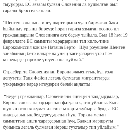
тыуҙырҙы. ЕС ағзаһы булған Словения ла ҡушылған был
сараны Брюссель аҡлай.
“
Шенген зонаһына инеү шарттарына яуап бирмәгән йәки
һыйыныу урыны биреүҙе һорап ғариза яҙмаған өсөнсө ил
граждандарына Словенияға аяҡ баҫыу тыйыла. Был 18 һәм 19
февралдәге ЕС саммиты ҡарарҙарына тап килә,-тине
Еврокомиссия вәкиле Наташа Берто.- Шул рәүешеле Шенген
зонаһының бөтә илдәре лә уның ҡағиҙәләрен үтәй һәм
кешеләрҙең ирекле үтеүенә юл ҡуймай.
”
Страсбургта Словениянан Европарламенттың һул үҙәк
депутаты Таня Файон легаль булмаған мигранттарҙы
үткәрмәҫкә ҡарар итеүҙәрен былай аңлатты:
“Беҙҙең граждандар, Словенияны яңғыҙын ҡалдырҙылар,
Европа союзы ҡарарҙарынан фәтүә юҡ, тип уйланы. Бына
шуның өсөн хөкүмәт ил сигенә кәртә ҡуйырға булды. ЕС
лидерҙарының белдереүҙәренән һуң, Төркиә менән
саммиттын аныҡ ҡарарҙарынан һуң, Балкан маршруты
буйынса легаль булмаған йөрөш туҡталыр тип уйлайым.”