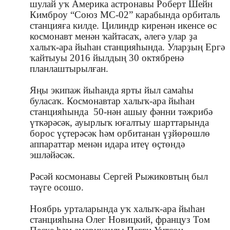
шулай уҡ Америка астронавы Роберт Шейн
Кимброу
“Союз МС-02” карабында орбиталь
станцияға килде. Цилиндр киренән икенсе өс
космонавт менән ҡайтасаҡ, әлегә улар ҙа
халыҡ-ара йыһан станцияһында. Уларҙың Ергә
ҡайтыуы 2016 йылдың 30 октябренә
планлаштырылған.
Яңы экипаж йыһанда ярты йыл самаһы
буласаҡ. Космонавтар халыҡ-ара йыһан
станцияһында 50-нән ашыу фәнни тәжрибә
үткәрәсәк, ауырлыҡ юғалтыу шарттарында
борос үҫтерәсәк һәм орбитанан үҙйөрөшлө
аппараттар менән идара итеү өҫтөндә
эшләйәсәк.
Рәсәй космонавы Сергей Рыжиковтың был
тәүге осошо.
Ноябрь урталарында уҡ
халыҡ-ара йыһан
станцияһына
Олег Новицкий, француз Том