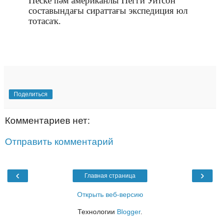
Песке һәм американлы Пегги Уитсон
составындағы сираттағы экспедиция юл
тотасаҡ.
Поделиться
Комментариев нет:
Отправить комментарий
‹
›
Главная страница
Открыть веб-версию
Технологии
Blogger
.