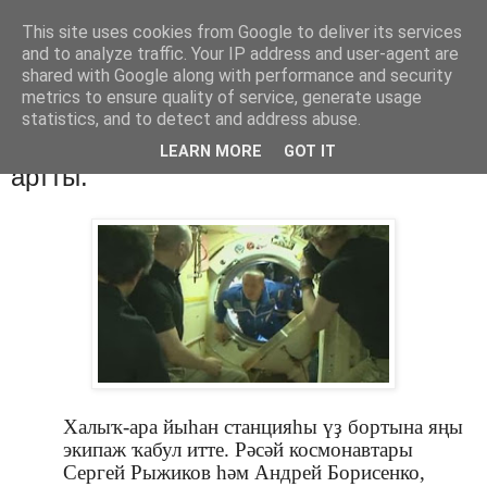
This site uses cookies from Google to deliver its services
Хәбәрҙәр
and to analyze traffic. Your IP address and user-agent are
shared with Google along with performance and security
metrics to ensure quality of service, generate usage
statistics, and to detect and address abuse.
суббота, 22 октября 2016 г.
Халыҡ-ара йыһан станцияһы экипажы
LEARN MORE
GOT IT
артты.
Халыҡ-ара йыһан станцияһы үҙ бортына яңы
экипаж ҡабул итте. Рәсәй космонавтары
Сергей Рыжиков һәм Андрей Борисенко,