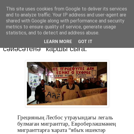
This site uses cookies from Google to deliver its services
Хәбәрҙәр
and to analyze traffic. Your IP address and user-agent are
shared with Google along with performance and security
metrics to ensure quality of service, generate usage
statistics, and to detect and address abuse.
среда, 19 октября 2016 г.
Лесбос: мигранттар “ябыҡ ишектәр
LEARN MORE
GOT IT
сәйәсәтенә” ҡаршы сыға.
Грецияның Лесбос утрауындағы легаль
булмаған мигранттар, Евроберләшмәнең
мигранттарға ҡарата “
ябыҡ ишектәр