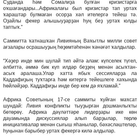
Суданда һәм Сомалиҙа булған кризистарға
оҡшағандары...Африкалағы был кризистар
тап уртаҡ
ҡараштар булмаған осорҙа хәл ителергә тейеш тә.
Оҙайлы фекер алышыуҙарҙан һуң беҙ уртаҡ юлды
таптыҡ.”
С
аммитта ҡатнашҡан Ливияның Ваҡытлы милли совет
ағзалары осрашыуҙың һөҙөмтәһенән ҡәнәғәт ҡалдылар.
“Хәҙер инде мин шулай тип әйтә алам: күпселек түгел,
әлбиттә, әммә бик күп илдәр беҙҙең менән асыҡтан-
асыҡ аралаша.Улар хатта ябыҡ сессияларҙа ла
Каддафиҙың туҡтарға һәм китергә тейешлеге хаҡында
һөйләйҙәр. Каддафиҙы инде бер кем дә яҡламай.”
Африка Советының 17-се саммиты ҡуйған маҡсат
шундай: Ливия конфликты тыуҙырған дошманлыҡты
бөтөрөү. Африка дәүләттәре лидерҙары ике көн
дауамында дискуссиялар алып барҙылар, төрлө
инициативалар менән сығыш яһанылар, бәхәсләштеләр,
һуңынан барыбер уртаҡ фекергә килә алдылар.