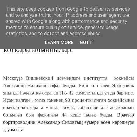
This site uses cookies from Google to deliver its services
Хәбәрҙәр
and to analyze traffic. Your IP address and user-agent are
shared with Google along with performance and security
metrics to ensure quality of service, generate usage
statistics, and to detect and address abuse.
понедельник, 12 сентября 2011 г.
Врачтар ауыр яраланған хоккейсыны
LEARN MORE
GOT IT
ҡотҡара алманылар.
Мәскәүҙә Вишневский исемендәге институтта хоккейсы
Александр Ғәлимов вафат булды. Биш көн элек Ярославль
янында һәләкәткә осраған Як- 42 самолетында ул да бар ине.
Иҫән ҡалған , әммә тәненең 90 проценты янған хоккейсыны
врачтар ҡотҡара алманы. Тимәк, сәбәптәре әле асыҡланып
бөтмәгән был фажиғәлә 44 кеше һәләк булды.
Врачтар
бортпроводник Александр Сизовтың ғүмере өсөн көрәшеүҙе
дауам итә.