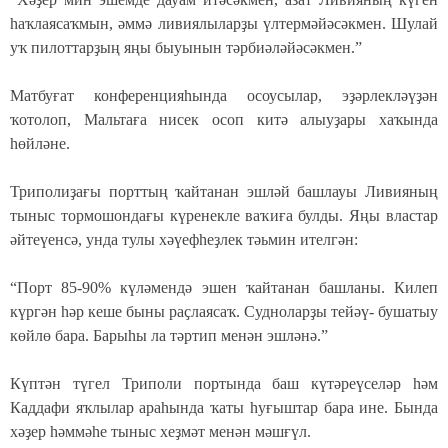
һаҡлаясаҡмын, әммә ливиялыларҙы үлтермәйәсәкмен. Шулай
уҡ пилоттарҙың яңы быуынын тәрбиәләйәсәкмен.”
Матбуғат конференцияһында осоусылар, эҙәрлекләүҙән
ҡотолоп, Мальтаға нисек осоп китә алыуҙары хаҡында
һөйләне.
Триполиҙағы порттың ҡайтанан эшләй башлауы Ливияның
тыныс тормошондағы күренекле ваҡиға булды. Яңы властар
әйтеүенсә, унда тулы хәүефһеҙлек тәьмин ителгән:
“Порт 85-90% күләмендә эшен ҡайтанан башланы. Килеп
күргән һәр кеше быны раҫлаясаҡ. Судноларҙы тейәү- бушатыу
көйлө бара. Барыһы ла тәртип менән эшләнә.”
Күптән түгел Триполи портында баш күтәреүселәр һәм
Каддафи яҡлылар араһында ҡаты һуғыштар бара ине. Бында
хәҙер һәммәһе тыныс хеҙмәт менән мәшғүл.