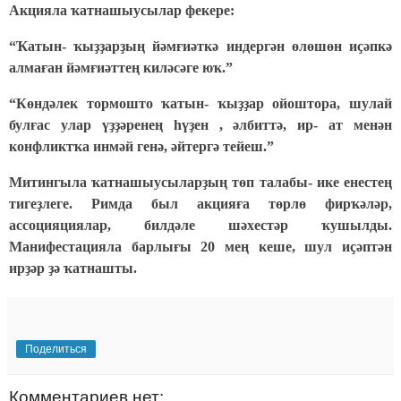
Акцияла ҡатнашыусылар фекере:
“Ҡатын- ҡыҙҙарҙың йәмғиәткә индергән өлөшөн иҫәпкә
алмаған йәмғиәттең киләсәге юҡ.”
“Көндәлек тормошто ҡатын- ҡыҙҙар ойоштора, шулай
булғас улар үҙҙәренең һүҙен , әлбиттә, ир- ат менән
конфликтҡа инмәй генә, әйтергә тейеш.”
Митингыла ҡатнашыусыларҙың төп талабы- ике енестең
тигеҙлеге. Римда был акцияға төрлө фирҡәләр,
ассоцияциялар, билдәле шәхестәр ҡушылды.
Манифестацияла барлығы 20 мең кеше, шул иҫәптән
ирҙәр ҙә ҡатнашты.
Поделиться
Комментариев нет: