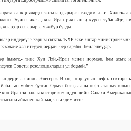
 ғинуарға Евроберләшмә саммиты тәғәйенләнгән.
рата санкцияларҙы ҡатыландырырға тәҡдим итте. Халыҡ- ар
ашланы. Һуңғы ике аҙнала Иран риалының курсы түбәнәйҙе, ш
 долларҙар сығарырға мәжбүр булды.
циялар индереүгә ҡаршы сыҡты. ҠХР эске эштәр министрлығын
әсьәләне хәл итеүҙең берҙән- бер сараһы- һөйләшеүҙәр.
әр һымаҡ,- тине Хун Лэй,-Иран менән нормаль һәм асыҡ и
еҙлек Советы резолюцияларын ул боҙмай.”
индерҙе лә инде. Элегерәк Иран, әгәр уның нефть секторын
к йәһәттән мөһим булған Ормуз боғаҙы аша нефть ташыу юлын
е көн Иран ҡораллы көстәре командующийы Сәләхи Американы
тығына әйләнеп ҡайтмаҫҡа тәҡдим итте.