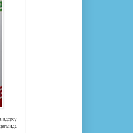
 индереү
аҙағында