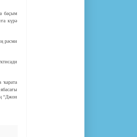
а баҫым
уға күрә
ың рәсми
ҡтисади
а ҡарата
 ябасағы
ң “Джон