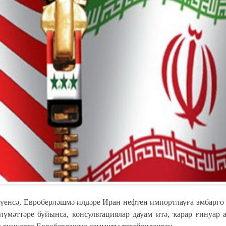
еүенсә, Евроберләшмә илдәре Иран нефтен импортлауға эмбарго
лүмәттәре буйынса, консультациялар дауам итә, ҡарар ғинуар 