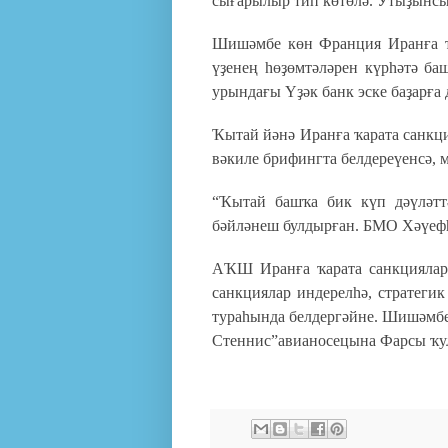
сығарылыр тип көтөлә. Утыҙынсы
Шишәмбе көн Франция Иранға ҡа
үҙенең һөҙөмтәләрен күрһәтә б
урындағы Үҙәк банк эске баҙарға
Ҡытай йәнә Иранға ҡарата санк
вәкиле брифингта белдереүенсә, м
“Ҡытай башҡа бик күп дәүләтт
бәйләнеш булдырған. БМО Хәүефһ
АҠШ Иранға ҡарата санкциялар 
санкциялар индерелһә, стратеги
тураһында белдергәйне. Шишәмб
Стеннис”авианосецына Фарсы ҡул