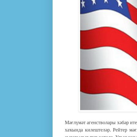
Мәғлүмәт агенстволары хәбәр ит
хаҡында килештеләр. Рейтер мәғ