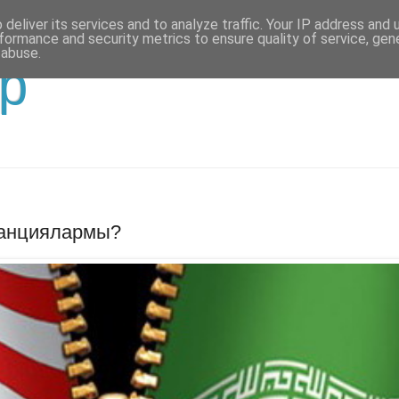
deliver its services and to analyze traffic. Your IP address and
formance and security metrics to ensure quality of service, ge
 abuse.
р
санциялармы?