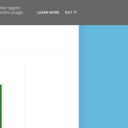
 user-agent
nerate usage
LEARN MORE
GOT IT