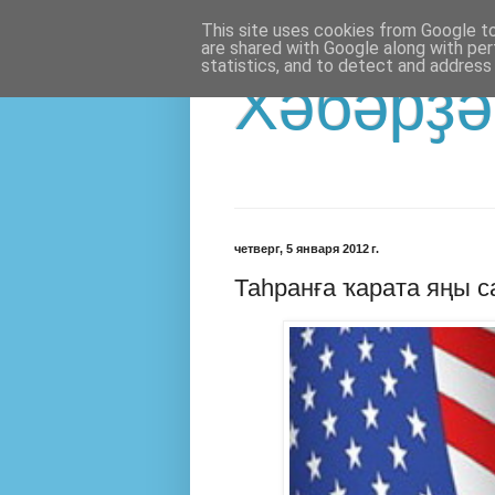
This site uses cookies from Google to 
are shared with Google along with per
statistics, and to detect and address
Хәбәрҙә
четверг, 5 января 2012 г.
Таһранға ҡарата яңы 