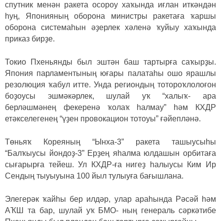
спутник менән ракета осороу хаҡында иғлан иткәндән
һуң, Японияның оборона министры ракетаға ҡаршы
оборона системаһын әҙерлек хәленә ҡуйыу хаҡында
приказ бирҙе.
Токио Пхеньянды был эштән баш тартырға саҡырҙы.
Япония парламентының юғары палатаһы ошо ярашлы
резолюция ҡабул итте. Унда региондың тотороҡлолоғон
боҙоусы эшмәкәрлек, шулай уҡ “халыҡ- ара
берләшмәнең фекеренә ҡолаҡ һалмау” һәм КХДР
етәкселегенең “үҙен провокацион тотоуы” ғәйепләнә.
Төньяҡ Кореяның “Ынха-3” ракета ташыусыһы
“Балҡыусы йондоҙ-3” Ерҙең яһалма юлдашын орбитаға
сығарырға тейеш. Ул КХДР-ға нигеҙ һалыусы Ким Ир
Сендың тыуыуына 100 йыл тулыуға бағышлана.
Элегерәк ҡайһы бер илдәр, улар араһында Рәсәй һәм
АҠШ та бар, шулай уҡ БМО- ның генераль сәркәтибе