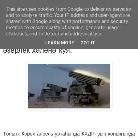
This site uses cookies from Google to deliver its services
Хәбәрҙәр
and to analyze traffic. Your IP address and user-agent are
shared with Google along with performance and security
metrics to ensure quality of service, generate usage
statistics, and to detect and address abuse.
пятница, 23 марта 2012 г.
Япония ПРО системаһын хәрби
LEARN MORE
GOT IT
әҙерлек хәленә ҡуя.
Төньяҡ Корея апрель уртаһында КХДР- ҙың көньяғында