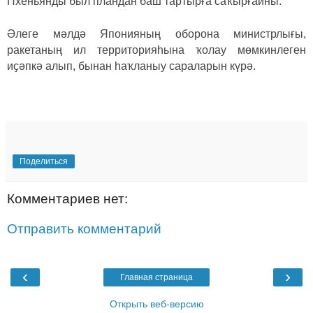
Пхеньянды был пландан баш тартырға саҡырғайны.
Әлеге мәлдә Японияның оборона министрлығы,
ракетаның ил территорияһына ҡолау мөмкинлеген
иҫәпкә алып, бынан һаҡланыу сараларын күрә.
Поделиться
Комментариев нет:
Отправить комментарий
‹
›
Главная страница
Открыть веб-версию