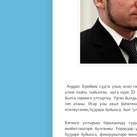
Андрес Брейвик судта уның өсөн ғә
үлем язаһы тыйылған, шуға күрә 33 
йылға төрмәгә ултыртыу. Уҙған йылд
тип атаны. Әгәр уны аҡыл йәһәтен
ителеүсенең һүҙҙәре буйынса, был “ү
Бөгөнгө ултырыш барышында суд
енәйәттәштәре булғанмы. Һорауҙар 
һүҙҙәре буйынса, фекерҙәштәре менә