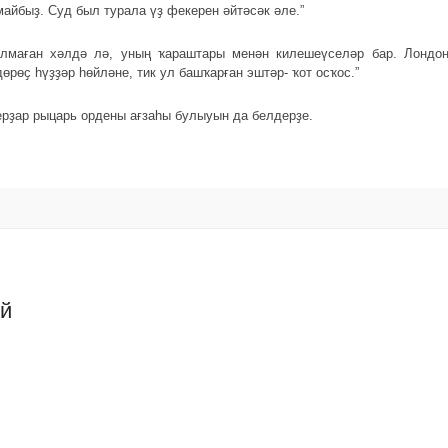
айбыҙ. Суд был турала үҙ фекерен әйтәсәк әле.”
улмаған хәлдә лә, уның ҡараштары менән килешеүселәр бар. Лондон
өрөҫ һүҙҙәр һөйләне, тик ул башҡарған эштәр- ҡот осҡос.”
ерҙар рыцарь ордены ағзаһы булыуын да белдерҙе.
ий