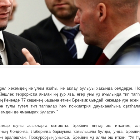
ҙел хөкөмдөң йә үлем язаһы, йә аҡлау булыуы хаҡында белдерҙе. Но
йәшлек террорисҡа янаған иң ҙур яза, әгәр уны үҙ аҡылында тип тапһ
ың йәйендә 77 кешенең башына еткән Брейвик бындай хөкөмдө үҙе өсөн
ән тулы түгел тип тапһалар һәм психиатрия дауаханаһына оҙатһала
лемдән дә яманыраҡ буласаҡ.”
ьялар шуны асыҡларға маташты: Брейвик яңғыҙ эш иткәнме, ә
уның Лондонға, Либерияға барыуына ҡағылышлы булды, унда, Брейвик
н аралашҡан. Прокурорҙың уйынса, Брейвик үҙ аллы эш иткән: “Ул һ