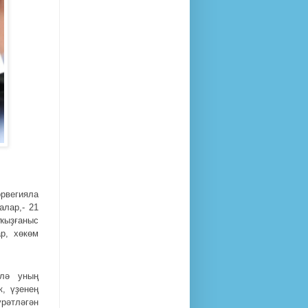
рвегияла
алар,- 21
 ҡыҙғаныс
р, хөкөм
ллә уның
, үҙенең
үрәтләгән