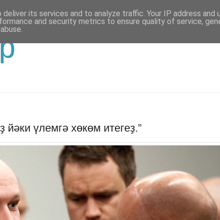
deliver its services and to analyze traffic. Your IP address and
formance and security metrics to ensure quality of service, ge
 abuse.
р
 йәки үлемгә хөкөм итегеҙ.”