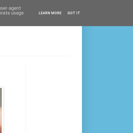
 user-agent
nerate usage
LEARN MORE
GOT IT