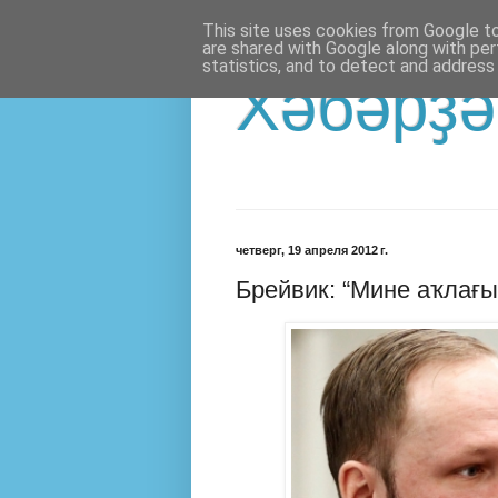
This site uses cookies from Google to 
are shared with Google along with per
statistics, and to detect and address
Хәбәрҙә
четверг, 19 апреля 2012 г.
Брейвик: “Мине аҡлағыҙ