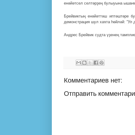
енәйәтсел селтәрҙең булыуына ышанм
Брейвиктың енәйәттәш иптәштәре б
демонстрация шул хаҡта һөйләй: “Ул д
Андрес Брейвик судта үҙенең тампли
Комментариев нет:
Отправить комментар