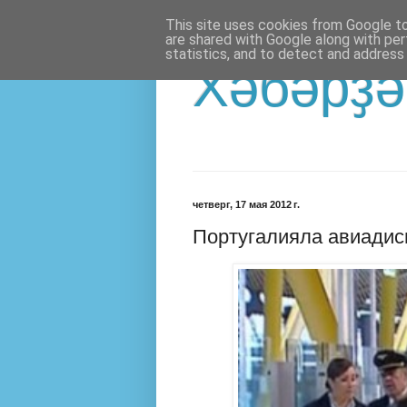
This site uses cookies from Google to 
are shared with Google along with per
statistics, and to detect and address
Хәбәрҙә
четверг, 17 мая 2012 г.
Португалияла авиадис