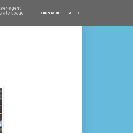
 user-agent
nerate usage
LEARN MORE
GOT IT