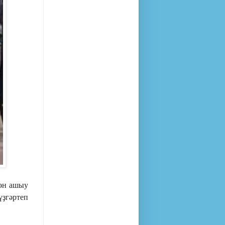
дән ашыу
үҙгәртеп