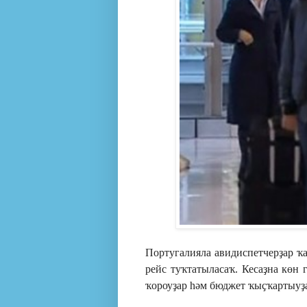
Португалияла авидиспетчерҙар ҡ
рейс туҡтатыласаҡ. Кесаҙна көн 
ҡороуҙар һәм бюджет ҡыҫҡартыуҙ