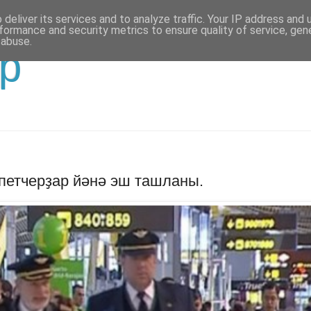
deliver its services and to analyze traffic. Your IP address and
formance and security metrics to ensure quality of service, ge
 abuse.
р
петчерҙар йәнә эш ташланы.