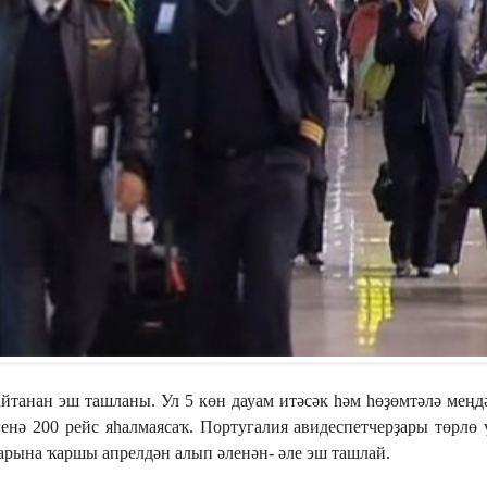
айтанан эш ташланы. Ул 5 көн дауам итәсәк һәм һөҙөмтәлә мең
генә 200 рейс яһалмаясаҡ. Португалия авидеспетчерҙары төрлө 
арына ҡаршы апрелдән алып әленән- әле эш ташлай.