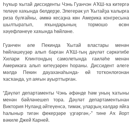
Һуҡыр ҡытай диссиденты Чэнь Гуанчэн АҠШ-ҡа китергә
теләүе хаҡында белдерҙе. Элегерәк ул Ҡытайҙа ҡалырға
риза булғайны, әммә кесаҙна көн Америка конгресына
шылтыратып, яҡындарының тормошо өсөн
хәүефләнеүе хаҡында һөйләне.
Гуанчен әле Пекинда Ҡытай властары менән
һөйләшеүҙәр алып барған АҠШ-тың дәүләт сәркәтибе
Хилари Клинтондың самолетында ғаиләһе менән
Америкаға алып китеүҙәрен һораны. Диссидент әлеге
мәлдә Пекин дауаханаһында- өй тотҡонлоғонан
ҡасҡанда, ул аяғын ауырттырған.
“Дәүләт департаменты Чэнь әфәнде һәм уның ҡатыны
менән бәйләнешеп тора. Дәүләт департаментынан
Виктория Нуланд әйтеүенсә, тимәк, уларҙың хәлдәр яйға
һалыныр тигән фекерҙәре үҙгәргән,-” тине Аҡ йорт
вәкиле Джей Карней.