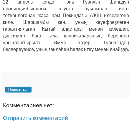
22 апрель көндө Чэнь Гуанчэн Шаньдун
провинцияһындағы тыуған ауылынан йорт
тотҡонлоғонан ҡаса һәм Пекиндағы АҠШ илселегенә
килә. Шаршамбы көн, уның хәүефһеҙлеген
гарантиялаған Ҡытай властары менән килешеп,
диссидент баш ҡала клиникаларының береһенә
урынлаштырыла. Әммә хәҙер, Гуанчэндең
белдереүенсә, уның ғаиләһен һәләк итеү менән янайҙар.
Поделиться
Комментариев нет:
Отправить комментарий