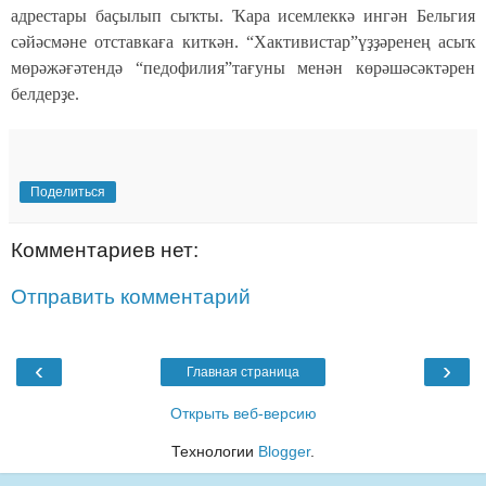
адрестары баҫылып сыҡты. Ҡара исемлеккә ингән Бельгия
сәйәсмәне отставкаға киткән. “Хактивистар”үҙҙәренең асыҡ
мөрәжәғәтендә “педофилия”тағуны менән көрәшәсәктәрен
белдерҙе.
Поделиться
Комментариев нет:
Отправить комментарий
‹
›
Главная страница
Открыть веб-версию
Технологии
Blogger
.