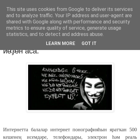
This site uses cookies from Google to deliver its services
Хәбәрҙәр
and to analyze traffic. Your IP address and user-agent are
shared with Google along with performance and security
metrics to ensure quality of service, generate usage
statistics, and to detect and address abuse.
пятница, 13 июля 2012 г.
“Анонимус” педофилдарҙың ысын
LEARN MORE
GOT IT
йөҙөн аса.
Интернетта балалар интернет понографияһын яратҡан 500
кешенең исемдәре, телефондары, электрон һәм реаль