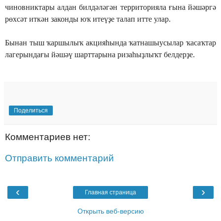
чиновниктары алдан билдәләгән территорияла ғына йәшәргә
рөхсәт иткән законды юҡ итеүҙе талап итте улар.
Бынан тыш ҡаршылыҡ акцияһында ҡатнашыусылар ҡасаҡтар
лагерындағы йәшәү шарттарына ризаһыҙлыҡт белдерҙе.
Поделиться
Комментариев нет:
Отправить комментарий
‹
›
Главная страница
Открыть веб-версию