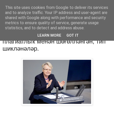
This site uses cookies from Google to deliver its services
Хәбәрҙәр
and to analyze traffic. Your IP address and user-agent are
shared with Google along with performance and security
metrics to ensure quality of service, generate usage
statistics, and to detect and address abuse.
пятница, 25 января 2013 г.
Германия: мәғариф министрын
LEARN MORE
GOT IT
плагиатлыҡ менән шөғөлләнгән, тип
шикләнәләр.