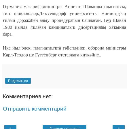
Германия мәғариф министры Аннетте Шаванды плагиатсы,
тип шикләнәләр.Дюссельдорф университеты министрҙың
ғилми дәрәжәһен алыу процедураһын башлаған. Һүҙ Шаван
1980 йылда яҡлаған кандидатлыҡ дисертацияһы хаҡында
бара.
Ике йыл элек, плагиатлыҡта ғәйепләнеп, оборона министры
Карл-Теодор цу Гуттенберг отставкаға киткәйне..
Поделиться
Комментариев нет:
Отправить комментарий
‹
›
Главная страница