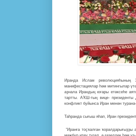
Иранда Ислам революцияһының 
манифестациялар һәм митингылар үт
аҙнала Ирандың юғары етәксеһе аят
тартты. АҠШ-тың вице- президенты
конфликт буйынса Иран менән турана-
Таһранда сығыш яһап, Иран президен
“
Иранға тоҫҡалған ҡоралдарығыҙҙы 
мәжбүр итеү түгел, ә ғәҙеллек һәм үҙ