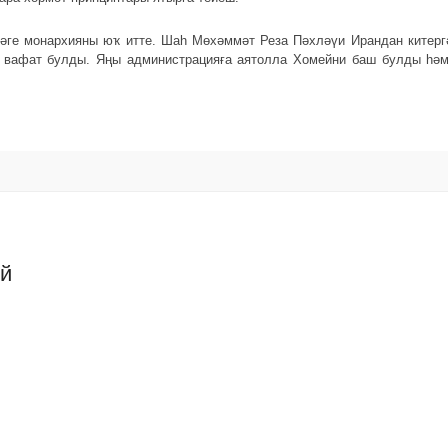
әге монархияны юҡ итте. Шаһ Мөхәммәт Реза Пәхләүи Ирандан китерг
 вафат булды. Яңы администрацияға аятолла Хомейни баш булды һәм
ий