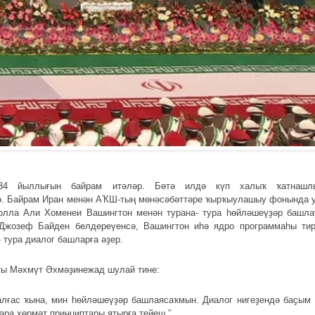
34 йыллығын байрам итәләр. Бөтә илдә күп халыҡ ҡатнашлы
ә. Байрам Иран менән АҠШ-тың мөнәсәбәттәре ҡырҡыулашыу фонында у
олла Али Хоменеи Вашингтон менән турана- тура һөйләшеүҙәр башла
 Джозеф Байден белдереүенсә, Вашингтон иһә ядро программаһы тир
 тура диалог башларға әҙер.
ты Мәхмүт Әхмәҙинежад шулай тине:
алғас ҡына, мин һөйләшеүҙәр башлаясаҡмын. Диалог нигеҙендә баҫым
-ара хөрмәт принциптары ятырға тейеш.”