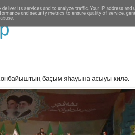
deliver its services and to analyze traffic. Your IP address and
formance and security metrics to ensure quality of service, ge
 abuse.
р
Көнбайыштың баҫым яһауына асыуы килә.