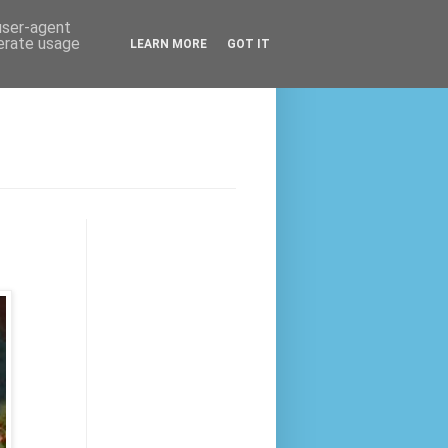
 user-agent
nerate usage
LEARN MORE
GOT IT