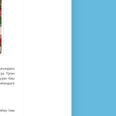
ғындағы
ҙа. Уҙған
уҙан баш
әһендәге
 яһау һәм