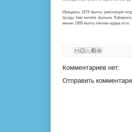
Ирандағы 1979 йылғы революция илд
булды һәм киләһе йылына Ҡаһирәлә
менән 1989 йылға тиклем идара итте.
Комментариев нет:
Отправить комментар