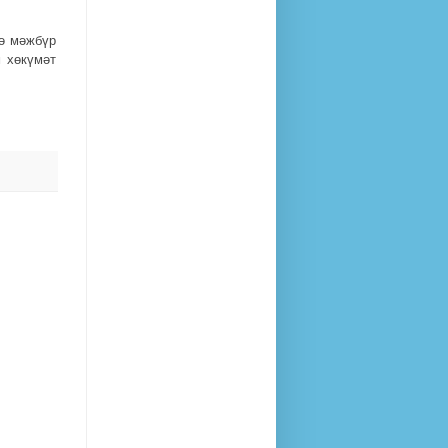
ә мәжбүр
 хөкүмәт