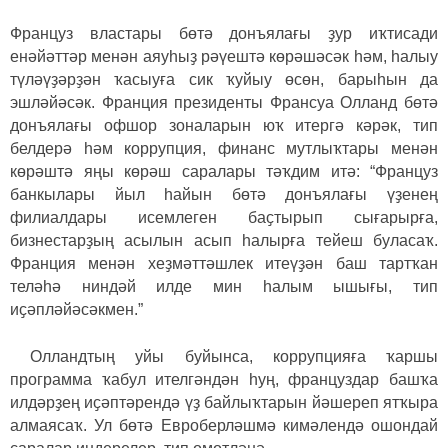
Француз властары бөтә донъялағы ҙур иҡтисади
енәйәттәр менән аяуһыҙ рәүештә көрәшәсәк һәм, һалыу
түләүҙәрҙән ҡасыуға сик ҡуйыу өсөн, барыһын да
эшләйәсәк. Франция президенты Франсуа Олланд бөтә
донъялағы офшор зоналарын юҡ итергә кәрәк, тип
белдерә һәм коррупция, финанс мутлыҡтары менән
көрәштә яңы көрәш саралары тәҡдим итә: “
Француз
банкылары йыл һайын бөтә донъялағы үҙенең
филиалдары исемлеген баҫтырып сығарырға,
бизнестарҙың асылын асып һалырға тейеш буласаҡ.
Франция менән хеҙмәттәшлек итеүҙән баш тартҡан
теләһә ниндәй илде мин һалым ышығы, тип
иҫәпләйәсәкмен.”
Олландтың уйы буйынса, коррупцияға ҡаршы
программа ҡабул ителгәндән һуң, француздар башҡа
илдәрҙең иҫәптәрендә үҙ байлыҡтарын йәшереп ятҡыра
алмаясаҡ. Ул бөтә Евроберләшмә кимәлендә ошондай