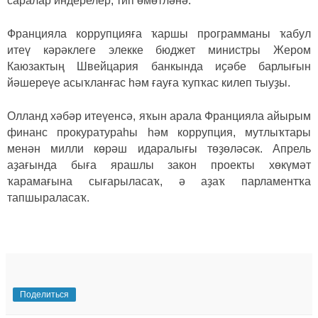
саралар индерелер, тип өмөтләнә.
Францияла коррупцияға ҡаршы программаны ҡабул
итеү кәрәклеге элекке бюджет министры Жером
Каюзактың Швейцария банкында иҫәбе барлығын
йәшереүе асыҡланғас һәм ғауға ҡупҡас килеп тыуҙы.
Олланд хәбәр итеүенсә, яҡын арала Францияла айырым
финанс прокуратураһы һәм коррупция, мутлыҡтары
менән милли көрәш идаралығы төҙөләсәк. Апрель
аҙағында быға ярашлы закон проекты хөкүмәт
ҡарамағына сығарыласаҡ, ә аҙаҡ парламентҡа
тапшыраласаҡ.
Поделиться