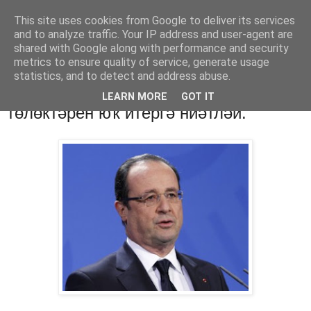
This site uses cookies from Google to deliver its services
Хәбәрҙәр
and to analyze traffic. Your IP address and user-agent are
shared with Google along with performance and security
metrics to ensure quality of service, generate usage
statistics, and to detect and address abuse.
четверг, 11 апреля 2013 г.
Олланд бөтә донъялағы һалым
LEARN MORE
GOT IT
төлөктәрен юҡ итергә ниәтләй.