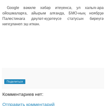
Google вәкиле хәбәр итеүенсә, ул халыҡ-ара
ойошмаларға, айырым алғанда, БМО-ның ноябрҙә
Палестинаға дәүләт-күҙәтеүсе статусын биреүгә
нигеҙләнеп эш иткән.
Поделиться
Комментариев нет:
Отправить комментарий