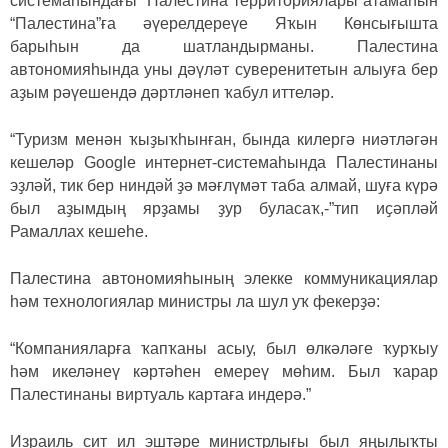
системаһындағы “Палестина территориялары”атамаһын
“Палестина”ға әүерелдереүе Яҡын Көнсығышта
барыһын да шатландырманы. Палестина
автономияһында уны дәүләт суверенитетын алыуға бер
аҙым рәүешендә дәртләнеп ҡабул иттеләр.
“Туризм менән ҡыҙыҡһынған, бында килергә ниәтләгән
кешеләр Googlе интернет-системаһында Палестинаны
эҙләй, тик бер ниндәй ҙә мәғлүмәт таба алмай, шуға күрә
был аҙымдың ярҙамы ҙур буласаҡ,-”тип иҫәпләй
Рамаллах кешеһе.
Палестина автономияһының элекке коммуникациялар
һәм технологиялар министры ла шул уҡ фекерҙә:
“Компанияларға ҡапҡаны асыу, был өлкәләге ҡурҡыу
һәм икеләнеү кәртәһен емереү мөһим. Был ҡарар
Палестинаны виртуаль картаға индерә.”
Израиль сит ил эштәре министрлығы был яңылыҡты