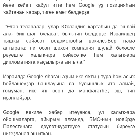
йәне көйөп ҡабул итте һәм Google үҙ позицияһын
ҡайтанан ҡарар, тигән өмөт белдерҙе:
“Әгәр теләһәләр, улар Юҡландия картаһын да эшләй
ала- бик шәп буласаҡ был,-тип белдерҙе Израилдең
тышҡы сәйәсәт ведомствоһы вәкиле.-Бер нәмә
аптырата: ни өсөн шәхси компания шулай бәхәсле
рәүештә халыҡ-ара сәйәсәткә һәм халыҡ-ара
дипломатияға ҡыҫылырға ынтыла.”
Израилдә Google яһаған аҙым ике яҡтың тура һәм асыҡ
һөйләшеүҙәр башлауына ла булышлыҡ итә алмай,
ғөмүмән, ике яҡ өсөн дә мәнфәғәтһеҙ эш, тип
иҫәпләйҙәр.
Google вәкиле хәбәр итеүенсә, ул халыҡ-ара
ойошмаларға, айырым алғанда, БМО-ның ноябрҙә
Палестинаға дәүләт-күҙәтеүсе статусын биреүгә
нигеҙләнеп эш иткән.