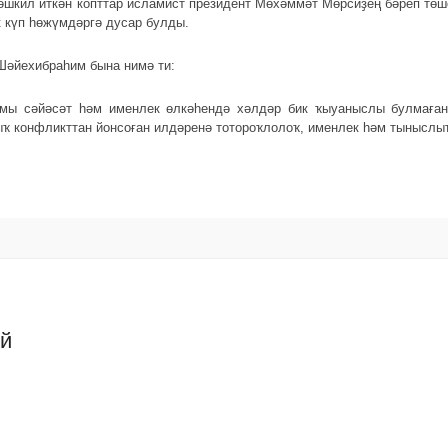
шкил иткән копттар исламист президент Мөхәммәт Мөрсиҙең бәреп тө
к күп һөжүмдәргә дусар булды.
Шәйехибраһим бына нимә ти:
мы сәйәсәт һәм именлек өлкәһендә хәлдәр бик ҡыуаныслы булмаған
ҡ конфликттан йонсоған илдәренә тотороҡлолоҡ, именлек һәм тыныслыҡ
ий