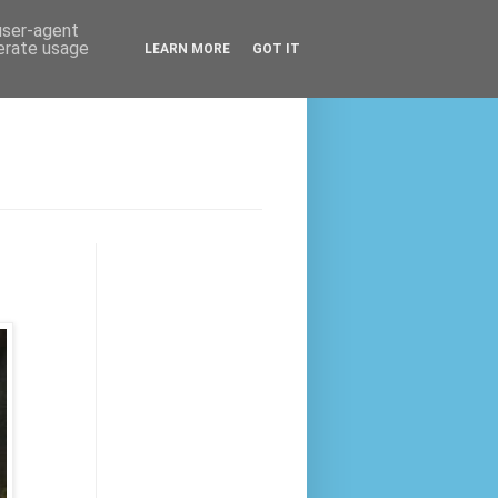
 user-agent
nerate usage
LEARN MORE
GOT IT