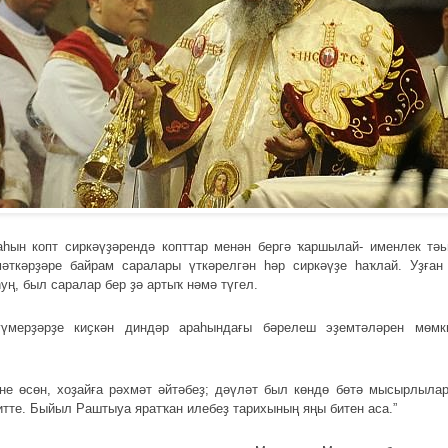
ын копт сиркәүҙәрендә копттар менән бергә ҡаршылай- именлек тәь
әткәрҙәре байрам саралары үткәрелгән һәр сиркәүҙе һаҡлай. Уҙған
уң, был саралар бер ҙә артыҡ нәмә түгел.
үмерҙәрҙе киҫкән диндәр араһындағы бәрелеш эҙемтәләрен мөмк
не өсөн, хоҙайға рәхмәт әйтәбеҙ; дәүләт был көндө бөтә мысырлыла
итте. Быйыл Раштыуа яратҡан илебеҙ тарихының яңы битен аса.”