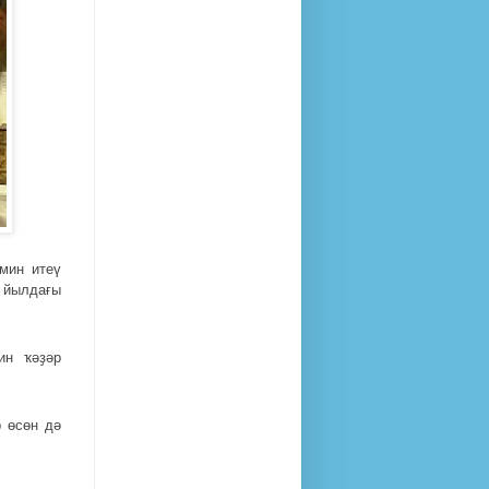
мин итеү
 йылдағы
ин ҡәҙәр
р өсөн дә