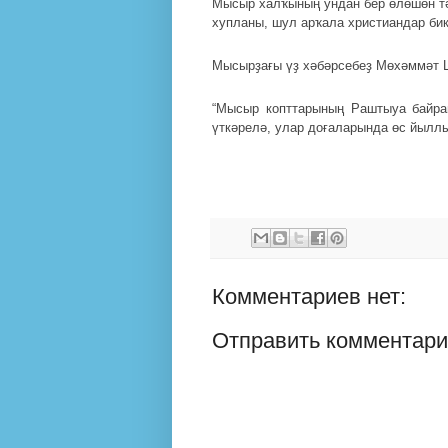
Мысыр халҡының ундан бер өлөшөн тә
хупланы, шул арҡала христиандар би
Мысырҙағы үҙ хәбәрсебеҙ Мөхәммәт 
“Мысыр копттарының Раштыуа байра
үткәрелә, улар доғаларында өс йыллы
Комментариев нет:
Отправить комментар