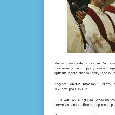
Мысыр полицияһы христиан Раштыуаһ
маҡсатында көс структуралары хеҙм
христиандарға яһалған һөжүмдәрҙән һ
Хәҙерге Мысыр властары байтаҡ ғ
шымартырға тырыша.
“Был көн барыбыҙҙы ла берләштергә
рәсми ял көнөнә әйләндерергә ҡарар 