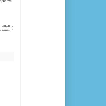
шөрөлөүен
 ваҡытта
 теләй. ”