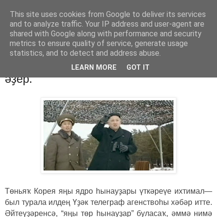
This site uses cookies from Google to deliver its services
Хәбәрҙәр
and to analyze traffic. Your IP address and user-agent are
shared with Google along with performance and security
metrics to ensure quality of service, generate usage
statistics, and to detect and address abuse.
понедельник, 31 марта 2014 г.
КХДР яңы ядро һынауҙары үткәрергә
LEARN MORE
GOT IT
әҙер.
Төньяҡ Корея яңы ядро һынауҙары үткәреүе ихтимал—
был турала илдең Үҙәк телеграф агенствоһы хәбәр итте.
Әйтеүҙәренсә, “яңы төр һынауҙар” буласаҡ, әммә нимә