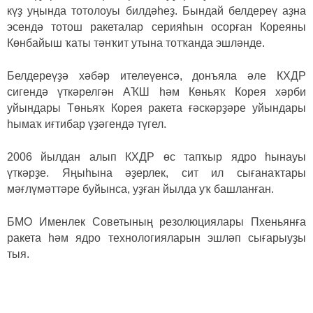
күҙ уңында тотолоуы билдәһеҙ. Бындай белдереү аҙна
эсендә тотош ракеталар серияһын осорған Кореяны
Көнбайыш ҡаты тәнҡит утына тотҡанда эшләнде.
Белдереүҙә хәбәр ителеүенсә, донъяла әле КХДР
сигендә үткәрелгән АҠШ һәм Көньяҡ Корея хәрби
уйындары Төньяҡ Корея ракета ғәскәрҙәре уйындары
һымаҡ иғтибар үҙәгендә түгел.
2006 йылдан алып КХДР өс тапҡыр ядро һынауы
үткәрҙе. Яңыһына әҙерлек, сит ил сығанаҡтары
мәғлүмәттәре буйынса, уҙған йылда уҡ башланған.
БМО Именлек Советының резолюциялары Пхеньянға
ракета һәм ядро технологияларын эшләп сығарыуҙы
тыя.