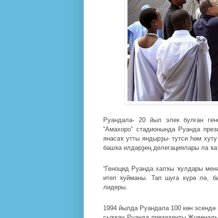
Руандала- 20 йыл элек булған ге
“Амахоро” стадионында Руанда пре
янасаҡ утты яндырҙы- тутси һәм хут
башҡа илдәрҙең делегациялары ла ҡат
“Геноцид Руанда халҡы ҡулдары менә
итеп ҡуйманы. Тап шуға күрә лә, б
лидеры.
1994 йылда Руандала 100 көн эсендә
сыҡҡан Руанда президенты Жувеналь