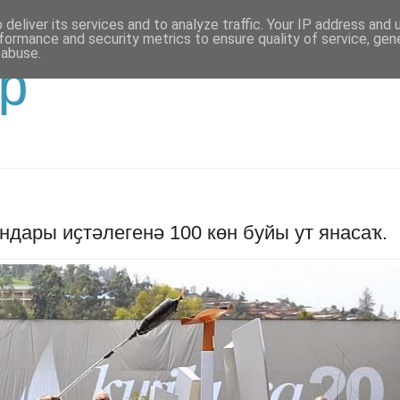
deliver its services and to analyze traffic. Your IP address and
formance and security metrics to ensure quality of service, ge
 abuse.
р
ндары иҫтәлегенә 100 көн буйы ут янасаҡ.