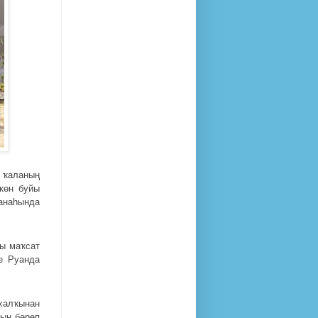
 ҡаланың
көн буйы
танаһында
ҡы маҡсат
е Руанда
 халҡынан
ын бәреп