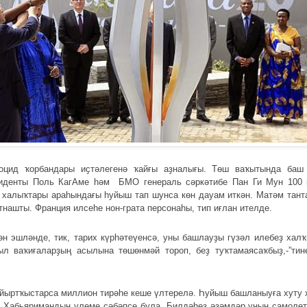
ноцид ҡорбандары иҫтәлегенә ҡайғы аҙналығы. Төш ваҡытында баш
зиденты Поль КагАме һәм БМО генераль сәркәтибе Пан Ги Мун 100 
у халыҡтары араһындағы һуйыш тап шунса көн дауам иткән. Матәм тан
нашты. Франция илсеһе нон-грата персонаһы, тип иғлан ителде.
н эшләнде, тик, тарих күрһәтеүенсә, уны башлауҙы гүзәл илебеҙ хал
ыл ваҡиғаларҙың асылына төшөнмәй тороп, беҙ туҡтамаясаҡбыҙ,-”тин
 йыртҡыстарса миллион тирәһе кеше үлтерелә. Һуйыш башланыуға хуту
 Хабьяримандың үлеме сәбәпсе була. Билдәһеҙ әҙәмдәр уның самолет