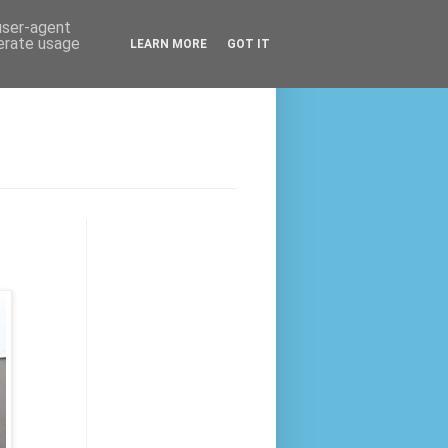
 user-agent
nerate usage
LEARN MORE
GOT IT