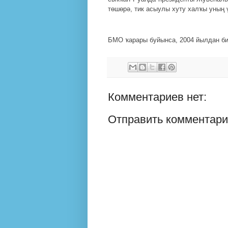
төшөрә, тик асыулы хуту халҡы уның 
БМО ҡарары буйынса, 2004 йылдан бир
Комментариев нет:
Отправить комментар