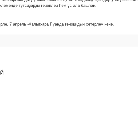
үлемендә тутсиҙарҙы ғәйепләй һәм үс ала башлай.
ле, 7 апрель -Халыҡ-ара Руанда геноцидын хәтерләү көнө.
ий