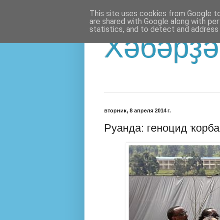
This site uses cookies from Google to 
are shared with Google along with per
statistics, and to detect and address
Хәбәрҙә
вторник, 8 апреля 2014 г.
Руанда: геноцид ҡорба