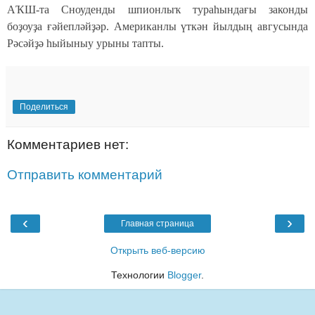
АҠШ-та Сноуденды шпионлыҡ тураһындағы законды
боҙоуҙа ғәйепләйҙәр. Американлы үткән йылдың авгусында
Рәсәйҙә һыйыныу урыны тапты.
Поделиться
Комментариев нет:
Отправить комментарий
‹
›
Главная страница
Открыть веб-версию
Технологии
Blogger
.