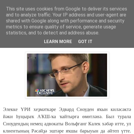
This site uses cookies from Google to deliver its services
Хәбәрҙәр
and to analyze traffic. Your IP address and user-agent are
shared with Google along with performance and security
metrics to ensure quality of service, generate usage
statistics, and to detect and address abuse.
вторник, 8 июля 2014 г.
Сноуден АҠШ-ҡа ҡайтырға теләй.
LEARN MORE
GOT IT
Элекке ҮРИ хеҙмәткәре Эдвард Сноуден яҡын киләсәктә
йәки һуңыраҡ АҠШ-ҡа ҡайтырға өмөтләнә. Был турала
Сноудендың немец адвокаты Вольфганг Калек хәбәр итте, ул
клиентының Рәсәйҙә эштәре яҡшы барыуын да әйтеп үтте.