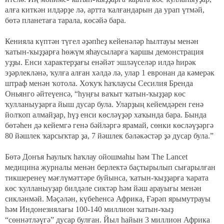
алға киткән илдәрҙе лә, артта ҡалғандарын да урап үтмәй,
бөтә планетаға тарала, көсәйә бара.
Кенияла күптән түгел әҙәпһеҙ кейенәләр һылтауы менән
ҡатын-ҡыҙҙарға һөжүм яһаусыларға ҡаршы демонстрация
уҙҙы. Енси характерҙағы енәйәт эшләүселәр илдә һирәк
эҙәрлекләнә, ҡулға алған хәлдә лә, улар 1 евронан да кәмерәк
штраф менән ҡотола. Хоҡуҡ һаҡлаусы Сесилия Бренда
Оньянго әйтеүенсә, “һуңғы ваҡыт ҡатын-ҡыҙҙар көс
ҡулланыуҙарға йыш дусар була. Уларҙың кейемдәрен генә
йолҡоп алмайҙар, һүҙ енси көсләүҙәр хаҡында бара. Бында
бөтәһен дә кейемгә генә бәйләргә ярамай, сөнки көсләүҙәргә
80 йәшлек ҡарсыҡтар ҙа, 7 йәшлек бәләкәстәр ҙә дусар була.”
Бөтә Донъя Һаулыҡ һаҡлау ойошмаһы һәм
The Lancet
медицина журналы менән берлектә баҫтырылып сығарылған
т
икшеренеү мәғлүмәттәре буйынса, ҡатын-ҡыҙҙарға ҡарата
көс ҡулланыуҙар билдәле сиктәр һәм йәш арауығы менән
сикләнмәй. Мәҫәлән, күбеһенсә Африка, Ғәрәп ярымутрауы
һәм Индонезиялағы 100-140 миллион ҡатын-ҡыҙ
“сөннәтләүгә” дусар булған. Йыл һайын 3 миллион Африка