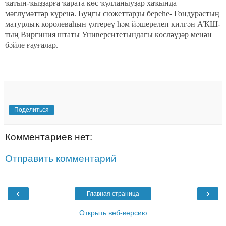
ҡатын-ҡыҙҙарға ҡарата көс ҡулланыуҙар хаҡында
мәғлүмәттәр күренә. Һуңғы сюжеттарҙы береһе- Гондурастың
матурлыҡ королеваһын үлтереү һәм йәшерелеп килгән АҠШ-
тың Виргиния штаты Университетындағы көсләүҙәр менән
бәйле ғауғалар.
Поделиться
Комментариев нет:
Отправить комментарий
‹
›
Главная страница
Открыть веб-версию