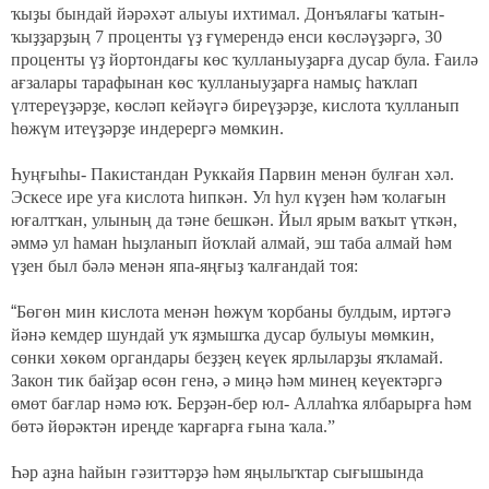
ҡыҙы бындай йәрәхәт алыуы ихтимал. Донъялағы ҡатын-
ҡыҙҙарҙың 7 проценты үҙ ғүмерендә енси көсләүҙәргә, 30
проценты үҙ йортондағы көс ҡулланыуҙарға дусар була. Ғаилә
ағзалары тарафынан көс ҡулланыуҙарға намыҫ һаҡлап
үлтереүҙәрҙе, көсләп кейәүгә биреүҙәрҙе, кислота ҡулланып
һөжүм итеүҙәрҙе индерергә мөмкин.
Һуңғыһы- Пакистандан Руккайя Парвин менән булған хәл.
Эскесе ире уға кислота һипкән. Ул һул күҙен һәм ҡолағын
юғалтҡан, улының да тәне бешкән. Йыл ярым ваҡыт үткән,
әммә ул һаман һыҙланып йоҡлай алмай, эш таба алмай һәм
үҙен был бәлә менән япа-яңғыҙ ҡалғандай тоя:
“
Бөгөн мин кислота менән һөжүм ҡорбаны булдым, иртәгә
йәнә кемдер шундай уҡ яҙмышҡа дусар булыуы мөмкин,
сөнки хөкөм органдары беҙҙең кеүек ярлыларҙы яҡламай.
Закон тик байҙар өсөн генә, ә миңә һәм минең кеүектәргә
өмөт бағлар нәмә юҡ. Берҙән-бер юл- Аллаһҡа ялбарырға һәм
бөтә йөрәктән иреңде ҡарғарға ғына ҡала.
”
Һәр аҙна һайын гәзиттәрҙә һәм яңылыҡтар сығышында