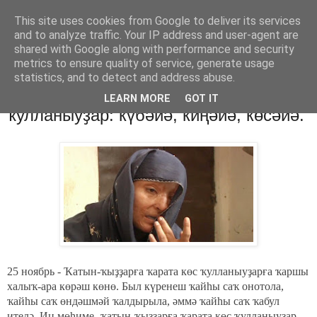
This site uses cookies from Google to deliver its services
Хәбәрҙәр
and to analyze traffic. Your IP address and user-agent are
shared with Google along with performance and security
metrics to ensure quality of service, generate usage
statistics, and to detect and address abuse.
среда, 26 ноября 2014 г.
Ҡатын-ҡыҙҙарға ҡарата көс
LEARN MORE
GOT IT
ҡулланыуҙар: күбәйә, киңәйә, көсәйә.
25 ноябрь - Ҡатын-ҡыҙҙарға ҡарата көс ҡулланыуҙарға ҡаршы
халыҡ-ара көрәш көнө. Был күренеш ҡайһы саҡ онотола,
ҡайһы саҡ өндәшмәй ҡалдырыла, әммә ҡайһы саҡ ҡабул
ителә. Иң мөһиме- ҡатын-ҡыҙҙарға ҡарата көс ҡулланыуҙар,