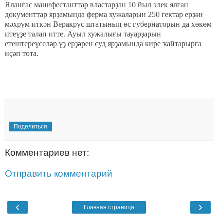
Яланғас манифестанттар властарҙан 10 йыл элек ялған
документтар ярҙамында ферма хужаларын 250 гектар ерҙән
мәхрүм иткән Веракрус штатының өс губернаторын да хөкөм
итеүҙе талап итте. Ауыл хужалығы тауарҙарын
етештереүселәр үҙ ерҙәрен суд ярҙамында кире ҡайтарырға
иҫәп тота.
Поделиться
Комментариев нет:
Отправить комментарий
‹
›
Главная страница