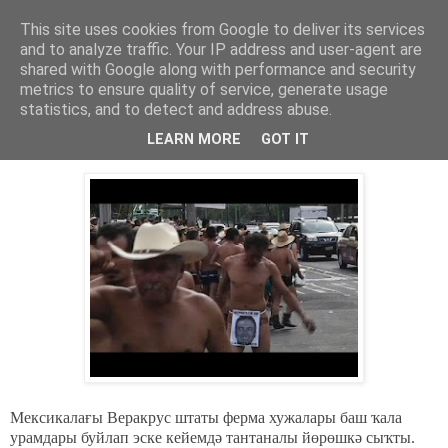
This site uses cookies from Google to deliver its services
Хәбәрҙәр
and to analyze traffic. Your IP address and user-agent are
shared with Google along with performance and security
metrics to ensure quality of service, generate usage
statistics, and to detect and address abuse.
среда, 26 ноября 2014 г.
Мексика: шәрәләр манифестацияһы.
LEARN MORE
GOT IT
Мексикалағы Веракрус штаты ферма хужалары баш ҡала
урамдары буйлап эске кейемдә тантаналы йөрөшкә сыҡты.