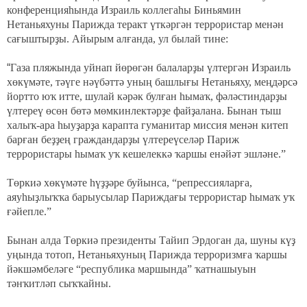
конференцияһында Израиль коллегаһы Биньямин
Нетаньяхуны Парижда теракт үткәргән террористар менән
сағыштырҙы. Айырым алғанда, ул былай тине:
“
Газа пляжында уйнап йөрөгән балаларҙы үлтергән Израиль
хөкүмәте, тәүге нәүбәттә уның башлығы Нетаньяху, меңдәрсә
йортто юҡ итте, шулай кәрәк булған һымаҡ, фәләстиндарҙы
үлтереү өсөн бөтә мөмкинлектәрҙе файҙалана. Бынан тыш
халыҡ-ара һыуҙарҙа карапта гуманитар миссия менән китеп
барған беҙҙең граждандарҙы үлтереүселәр Париж
террористары һымаҡ уҡ кешелеккә ҡаршы енәйәт эшләне.”
Төркиә хөкүмәте һүҙҙәре буйынса, “репрессияларға,
аяуһыҙлыҡҡа барыусылар Париждағы террористар һымаҡ уҡ
ғәйепле.”
Бынан алда Төркиә президенты Тайип Эрдоган да, шуны күҙ
уңында тотоп, Нетаньяхуның Парижда терроризмға ҡаршы
йәкшәмбеләге “республика маршында” ҡатнашыуын
тәнҡитләп сыҡҡайны.