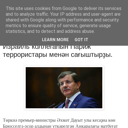
This site uses cookies from Google to deliver its services
Хәбәрҙәр
and to analyze traffic. Your IP address and user-agent are
shared with Google along with performance and security
metrics to ensure quality of service, generate usage
statistics, and to detect and address abuse.
пятница, 16 января 2015 г.
Төркиә премьер-министры үҙенең
LEARN MORE
GOT IT
Израиль коллегаһын Париж
террористары менән сағыштырҙы.
Төркиә премьер-министры Әхмәт Дауыт улы кесаҙна көн
Брюсселгә осор алдынан үткәрелгән Анкаралағы матбуғат