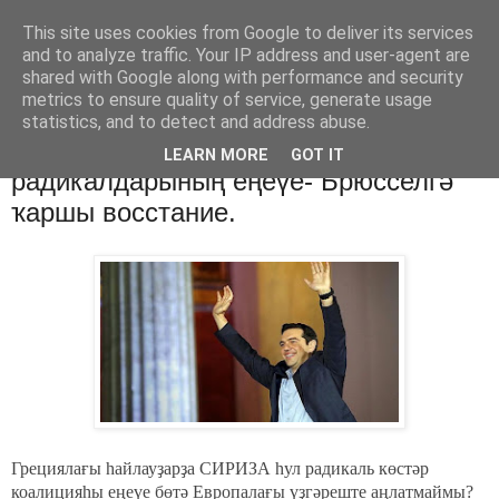
This site uses cookies from Google to deliver its services
Хәбәрҙәр
and to analyze traffic. Your IP address and user-agent are
shared with Google along with performance and security
metrics to ensure quality of service, generate usage
statistics, and to detect and address abuse.
понедельник, 26 января 2015 г.
Грецияла Сириза һул
LEARN MORE
GOT IT
радикалдарының еңеүе- Брюсселгә
ҡаршы восстание.
Грециялағы һайлауҙарҙа СИРИЗА һул радикаль көстәр
коалицияһы еңеүе бөтә Европалағы үҙгәреште аңлатмаймы?