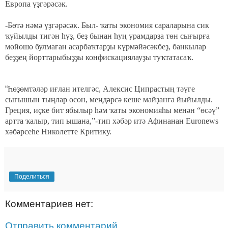
Европа үҙгәрәсәк.
-Бөтә нәмә үҙгәрәсәк. Был- ҡаты экономия сараларына сик
ҡуйылды тигән һүҙ, беҙ бынан һуң урамдарҙа төн сығырға
мөйөшө булмаған асарбаҡтарҙы күрмәйәсәкбеҙ, банкылар
беҙҙең йорттарыбыҙҙы конфискациялауҙы туҡтатасаҡ.
“
Һөҙөмтәләр иғлан ителгәс, Алексис Ципрастың тәүге
сығышын тыңлар өсөн, меңдәрсә кеше майҙанға йыйылды.
Греция, иҫке бит ябылыр һәм ҡаты экономияһы менән “өсәү”
артта ҡалыр, тип ышана,”-тип хәбәр итә Афинанан
Euronews
хәбәрсеһе Николетте Критику.
Поделиться
Комментариев нет:
Отправить комментарий