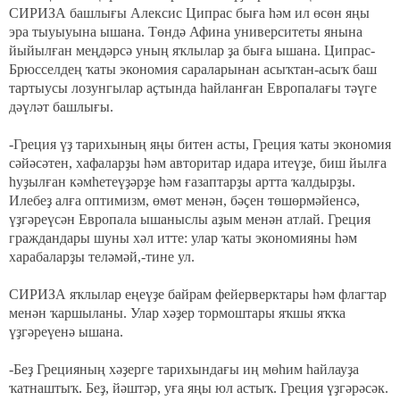
СИРИЗА башлығы Алексис Ципрас быға һәм ил өсөн яңы
эра тыуыуына ышана. Төндә Афина университеты янына
йыйылған меңдәрсә уның яҡлылар ҙа быға ышана. Ципрас-
Брюсселдең ҡаты экономия сараларынан асыҡтан-асыҡ баш
тартыусы лозунгылар аҫтында һайланған Европалағы тәүге
дәүләт башлығы.
-Греция үҙ тарихының яңы битен асты, Греция ҡаты экономия
сәйәсәтен, хафаларҙы һәм авторитар идара итеүҙе, биш йылға
һуҙылған кәмһетеүҙәрҙе һәм ғазаптарҙы артта ҡалдырҙы.
Илебеҙ алға оптимизм, өмөт менән, бәҫен төшөрмәйенсә,
үҙгәреүсән Европала ышаныслы аҙым менән атлай. Греция
граждандары шуны хәл итте: улар ҡаты экономияны һәм
харабаларҙы теләмәй,-тине ул.
СИРИЗА яҡлылар еңеүҙе байрам фейерверктары һәм флагтар
менән ҡаршыланы. Улар хәҙер тормоштары яҡшы яҡҡа
үҙгәреүенә ышана.
-Беҙ Грецияның хәҙерге тарихындағы иң мөһим һайлауҙа
ҡатнаштыҡ. Беҙ, йәштәр, уға яңы юл астыҡ. Греция үҙгәрәсәк.